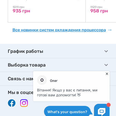
де
1011 грн
1129 грн
935 грн
958 грн
Все новинки систем охлаждения процессора
График работы
Выборка товара
Связь с нами
Мы в соцсетях