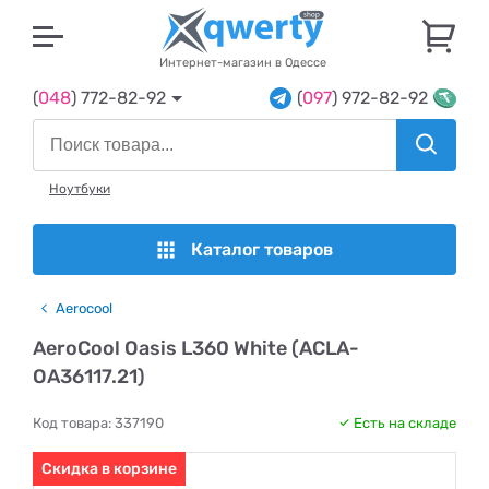
U
Интернет-магазин в Одессе
(
048
) 772-82-92
(
097
) 972-82-92
Ноутбуки
Каталог товаров
Aerocool
AeroCool Oasis L360 White (ACLA-
OA36117.21)
Код товара:
337190
Есть на складе
Скидка в корзине