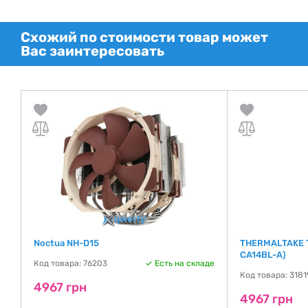
Схожий по стоимости товар может
Вас заинтересовать
Noctua NH-D15
THERMALTAKE To
CA14BL-A)
Код товара: 76203
Есть на складе
де
Код товара: 3181
4967 грн
4967 грн