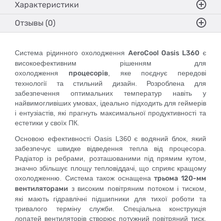
Характеристики
Отзывы (0)
Система рідинного охолодження
AeroCool Oasis L360
є
високоефективним рішенням для
охолодження
процесорів
, яке поєднує передові
технології та стильний дизайн. Розроблена для
забезпечення оптимальних температур навіть у
найвимогливіших умовах, ідеально підходить для геймерів
і ентузіастів, які прагнуть максимальної продуктивності та
естетики у своїх ПК.
Основою ефективності Oasis L360 є водяний блок, який
забезпечує швидке відведення тепла від процесора.
Радіатор із ребрами, розташованими під прямим кутом,
значно збільшує площу тепловіддачі, що сприяє кращому
охолодженню. Система також оснащена
трьома 120-мм
вентиляторами
з високим повітряним потоком і тиском,
які мають гідравлічні підшипники для тихої роботи та
тривалого терміну служби. Спеціальна конструкція
лопатей вентиляторів створює потужний повітряний тиск,