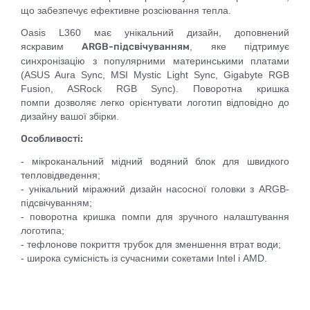
що забезпечує ефективне розсіювання тепла.
Oasis L360 має унікальний дизайн, доповнений
яскравим
ARGB-підсвічуванням
, яке підтримує
синхронізацію з популярними материнськими платами
(ASUS Aura Sync, MSI Mystic Light Sync, Gigabyte RGB
Fusion, ASRock RGB Sync). Поворотна кришка
помпи дозволяє легко орієнтувати логотип відповідно до
дизайну вашої збірки.
Особливості:
- мікроканальний мідний водяний блок для швидкого
тепловідведення;
- унікальний міражний дизайн насосної головки з ARGB-
підсвічуванням;
- поворотна кришка помпи для зручного налаштування
логотипа;
- тефлонове покриття трубок для зменшення втрат води;
- широка сумісність із сучасними сокетами Intel і AMD.