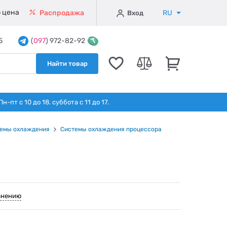
 цена
RU
Распродажа
Вход
5
(
097
) 972-82-92
Найти товар
т с 10 до 18. суббота с 11 до 17.
емы охлаждения
Системы охлаждения процессора
внению