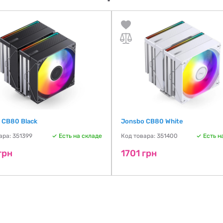
 CB80 Black
Jonsbo CB80 White
ара: 351399
Есть на складе
Код товара: 351400
Есть н
грн
1701 грн