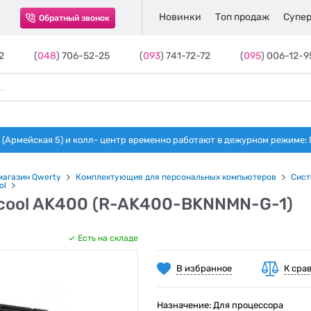
Новинки
Топ продаж
Супер
Обратный звонок
2
(
048
) 706-52-25
(
093
) 741-72-72
(
095
) 006-12-9
(Армейская 5) и колл- центр временно работают в дежурном режиме: Пн-п
магазин Qwerty
Комплектующие для персональных компьютеров
Сист
ol
cool AK400 (R-AK400-BKNNMN-G-1)
Есть на складе
В избранное
К сра
Назначение: Для процессора