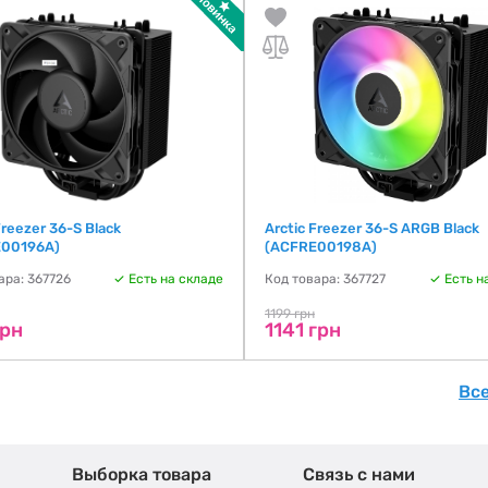
Freezer 36-S Black
Arctic Freezer 36-S ARGB Black
E00196A)
(ACFRE00198A)
ара: 367726
Есть на складе
Код товара: 367727
Есть н
1199 грн
грн
1141 грн
Вс
Выборка товара
Связь с нами