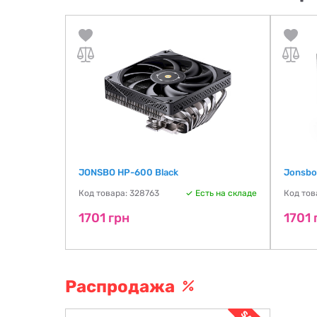
AK400-
JONSBO HP-600 Black
Jonsbo
Код товара: 328763
Есть на складе
Код тов
ть на складе
1701 грн
1701 
Распродажа