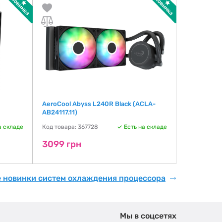
AeroCool Abyss L240R Black (ACLA-
AeroCool A
AB24117.11)
AB24117.21
а складе
Код товара: 367728
Есть на складе
Код товара:
3099 грн
3099 гр
е новинки систем охлаждения процессора
Мы в соцсетях