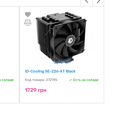
ID-Cooling SE-226-XT Black
JONSBO CR
а складе
Код товара: 272195
Есть на складе
Код товара:
1729 грн
1745 гр