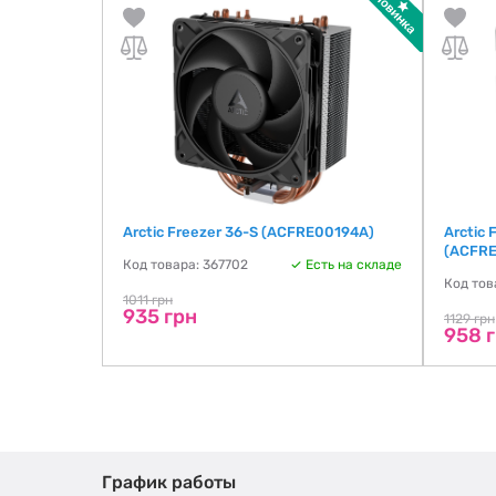
Black
Arctic Freezer 36-S (ACFRE00194A)
Arctic 
(ACFR
Код товара: 367702
Есть на складе
ть на складе
Код тов
1011 грн
935 грн
1129 грн
958 
График работы