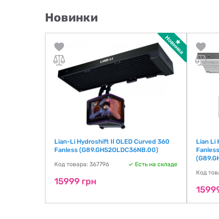
Новинки
urved 360 TL
Lian-Li Hydroshift II OLED Curved 360
Lian Li
00)
Fanless (G89.GHS2OLDC36NB.00)
Fanless
(G89.G
ть на складе
Код товара: 367796
Есть на складе
Код тов
15999 грн
1599