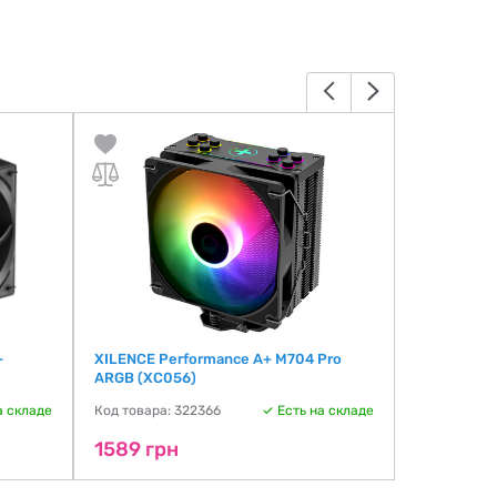
-
XILENCE Performance A+ M704 Pro
PCCOOLER 
ARGB (XC056)
BKNWXX-G
а складе
Код товара: 322366
Есть на складе
Код товара:
1589 грн
1611 грн