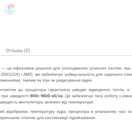
Отзывы (0)
l
— це ефективне рішення для охолодження сучасних систем, яке п
/1200/115X) і AMD, він забезпечує універсальність для широкого сп
аженнями, такими як ігри чи редагування відео.
контактом до процесора гарантують швидке відведення тепла, а
при швидкості
800–1800 об/хв
. Це забезпечує тиху роботу з рів
видкість вентилятора залежно від температури.
кий відображає температуру ядра процесора в реальному часі та
еринською платою для кастомізації підсвічування.