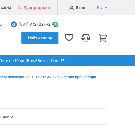
 цена
RU
Распродажа
Вход
5
(
097
) 972-82-92
Найти товар
т с 10 до 18. суббота с 11 до 17.
емы охлаждения
Системы охлаждения процессора
внению