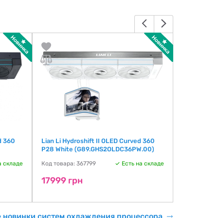
d 360
Lian Li Hydroshift II OLED Curved 360
Lian-Li Hyd
P28 White (G89.GHS2OLDC36PW.00)
TL (G89.G
а складе
Код товара: 367799
Есть на складе
Код товара:
17999 грн
19999 г
е новинки систем охлаждения процессора