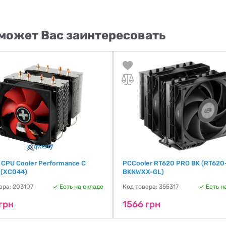
может Вас заинтересовать
e CPU Cooler Performance C
PCCooler RT620 PRO BK (RT620
(XC044)
BKNWXX-GL)
ара: 203107
Есть на складе
Код товара: 355317
Есть н
грн
1566 грн