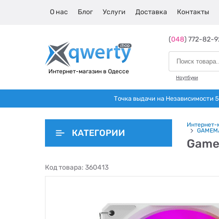
О нас
Блог
Услуги
Доставка
Контакты
(
048
) 772-82-9
Интернет-магазин в Одессе
Ноутбуки
Точка выдачи на Независимости 5 
Интернет-
GAMEM
КАТЕГОРИИ
Game
Код товара:
360413