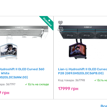
 Hydroshift II OLED Curved 360
Lian-Li Hydroshift II OLED Curve
 White
P28 (G89.GHS2OLDC36PB.00)
HS2OLDC36NW.00)
Код товара: 367798
Есть н
ара: 367797
Есть на складе
17999 грн
9 грн
Вс