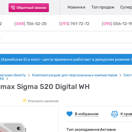
Новинки
Топ продаж
Супер
Обратный звонок
2
(
048
) 706-52-25
(
093
) 741-72-72
(
095
) 006-12-9
(Армейская 5) и колл- центр временно работают в дежурном режиме: Пн-п
магазин Qwerty
Комплектующие для персональных компьютеров
Сист
AX
max Sigma 520 Digital WH
Уточнить наличие
В избранное
К сра
Тип охолодження:Активне