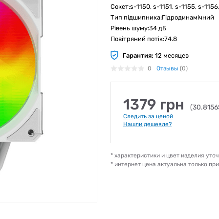
Сокет:s-1150, s-1151, s-1155, s-1156
Тип підшипника:Гідродинамічний
Рівень шуму:34 дБ
Повітряний потік:74.8
Гарантия:
12 месяцев
0
Отзывы
(0)
1379 грн
(30.8156
Следить за ценой
Нашли дешевле?
* характеристики и цвет изделия ут
* интернет цена актуальна только пр