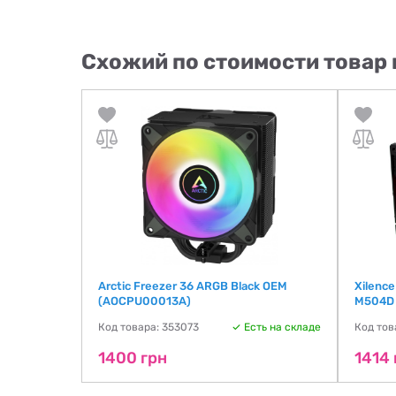
Схожий по стоимости товар 
Arctic Freezer 36 ARGB Black OEM
Xilenc
(AOCPU00013A)
M504D 
ть на складе
Код товара: 353073
Есть на складе
Код тов
1400 грн
1414 