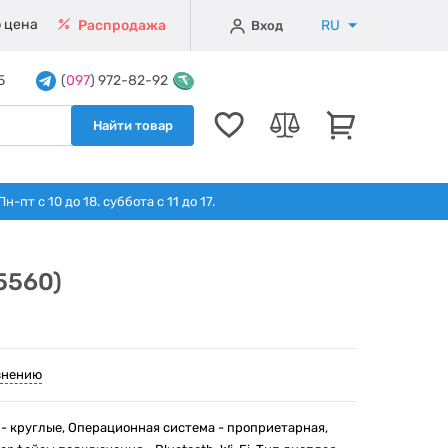
 цена
RU
Распродажа
Вход
5
(
097
) 972-82-92
Найти товар
т с 10 до 18. суббота с 11 до 17.
5560)
внению
 - круглые, Операционная система - проприетарная,