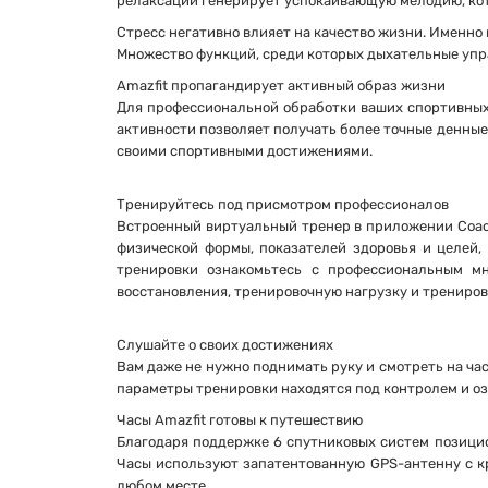
релаксации генерирует успокаивающую мелодию, кото
Стресс негативно влияет на качество жизни. Именно 
Множество функций, среди которых дыхательные упр
Amazfit пропагандирует активный образ жизни
Для профессиональной обработки ваших спортивных
активности позволяет получать более точные денные
своими спортивными достижениями.
Тренируйтесь под присмотром профессионалов
Встроенный виртуальный тренер в приложении Coach 
физической формы, показателей здоровья и целей, 
тренировки ознакомьтесь с профессиональным м
восстановления, тренировочную нагрузку и трениро
Слушайте о своих достижениях
Вам даже не нужно поднимать руку и смотреть на ча
параметры тренировки находятся под контролем и оз
Часы Amazfit готовы к путешествию
Благодаря поддержке 6 спутниковых систем позицио
Часы используют запатентованную GPS-антенну с кр
любом месте.