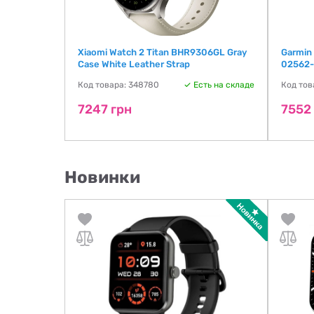
 mm
Xiaomi Watch 2 Titan BHR9306GL Gray
Garmin 
U
Case White Leather Strap
02562-
ть на складе
Код товара: 348780
Есть на складе
Код тов
7247 грн
7552
Новинки