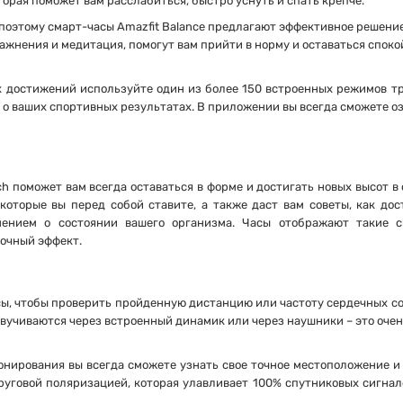
рая поможет вам расслабиться, быстро уснуть и спать крепче.
поэтому смарт-часы Amazfit Balance предлагают эффективное решение
ажнения и медитация, помогут вам прийти в норму и оставаться спок
 достижений используйте один из более 150 встроенных режимов тр
 о ваших спортивных результатах. В приложении вы всегда сможете о
поможет вам всегда оставаться в форме и достигать новых высот в 
которые вы перед собой ставите, а также даст вам советы, как до
нением о состоянии вашего организма. Часы отображают такие с
вочный эффект.
сы, чтобы проверить пройденную дистанцию или частоту сердечных с
вучиваются через встроенный динамик или через наушники – это очен
нирования вы всегда сможете узнать свое точное местоположение и
уговой поляризацией, которая улавливает 100% спутниковых сигнал