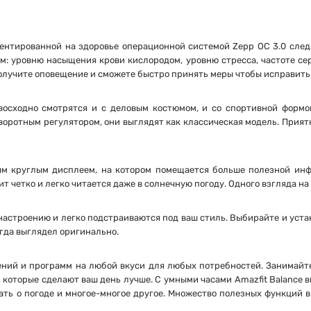
риентированной на здоровье операционной системой Zepp ОС 3.0 сле
м: уровню насыщения крови кислородом, уровню стресса, частоте се
получите оповещение и сможете быстро принять меры чтобы исправить
восходно смотрятся и с деловым костюмом, и со спортивной формой
воротным регулятором, они выглядят как классическая модель. Прия
ым круглым дисплеем, на котором помещается больше полезной инф
 четко и легко читается даже в солнечную погоду. Одного взгляда на
 настроению и легко подстраиваются под ваш стиль. Выбирайте и уст
егда выглядел оригинально.
ений и программ на любой вкуси для любых потребностей. Занимайте
которые сделают ваш день лучше. С умными часами Amazfit Balance 
вать о погоде и многое-многое другое. Множество полезных функций 