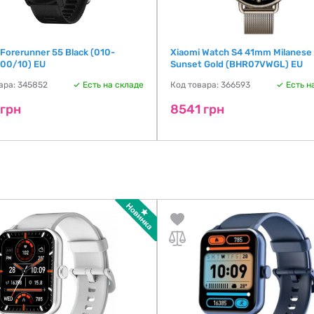
Forerunner 55 Black (010-
Xiaomi Watch S4 41mm Milanese 
00/10) EU
Sunset Gold (BHR07VWGL) EU
ара: 345852
Есть на складе
Код товара: 366593
Есть н
 грн
8541 грн