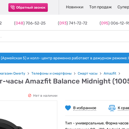
Новинки
Топ продаж
Супер
Обратный звонок
2
(
048
) 706-52-25
(
093
) 741-72-72
(
095
) 006-12-9
(Армейская 5) и колл- центр временно работают в дежурном режиме: Пн-п
магазин Qwerty
Телефоны и смартфоны
Смарт часы
Amazfit
-часы Amazfit Balance Midnight (100
Нет в наличии
В избранное
К сра
Тип - универсальные, Форма часов