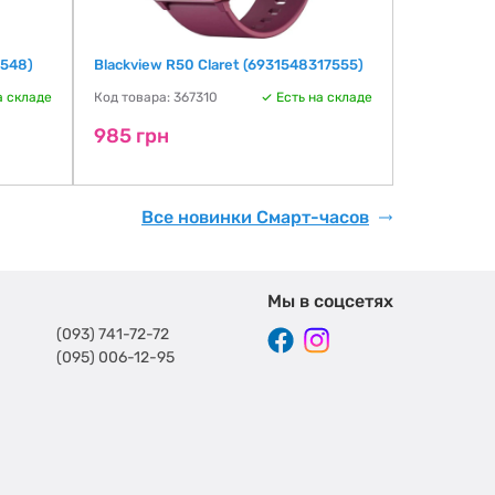
7548)
Blackview R50 Claret (6931548317555)
Oukitel V3 
а складе
Код товара: 367310
Есть на складе
Код товара:
985 грн
1119 грн
Все новинки Смарт-часов
Мы в соцсетях
(093) 741-72-72
(095) 006-12-95