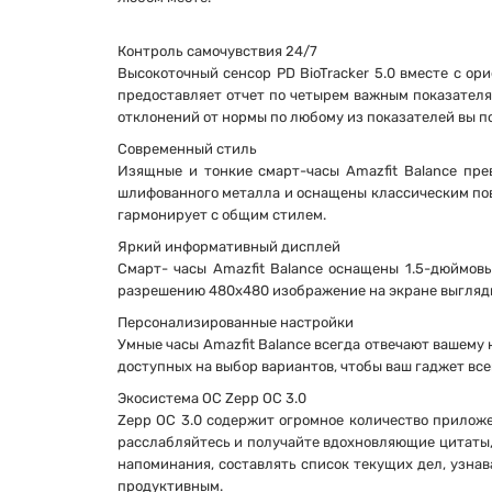
Контроль самочувствия 24/7
Высокоточный сенсор PD BioTracker 5.0 вместе с о
предоставляет отчет по четырем важным показателя
отклонений от нормы по любому из показателей вы 
Современный стиль
Изящные и тонкие смарт-часы Amazfit Balance пре
шлифованного металла и оснащены классическим по
гармонирует с общим стилем.
Яркий информативный дисплей
Смарт- часы Amazfit Balance оснащены 1.5-дюймов
разрешению 480х480 изображение на экране выглядит
Персонализированные настройки
Умные часы Amazfit Balance всегда отвечают вашему
доступных на выбор вариантов, чтобы ваш гаджет вс
Экосистема ОС Zepp ОС 3.0
Zepp ОС 3.0 содержит огромное количество прилож
расслабляйтесь и получайте вдохновляющие цитаты, 
напоминания, составлять список текущих дел, узна
продуктивным.