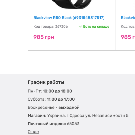
Blackview R50 Black (6931548317517)
Blackv
Код товара: 367306
Есть на складе
Код тов
ть на складе
985 грн
985 
График работы
Пн-Пт:
10:00 до 18:00
Суббота:
11:00 до 17:00
Воскресенье -
выходной
Магазин:
Украина, г.Одесса,ул. Независимости 5.
Почтовый индекс:
65053
О нас