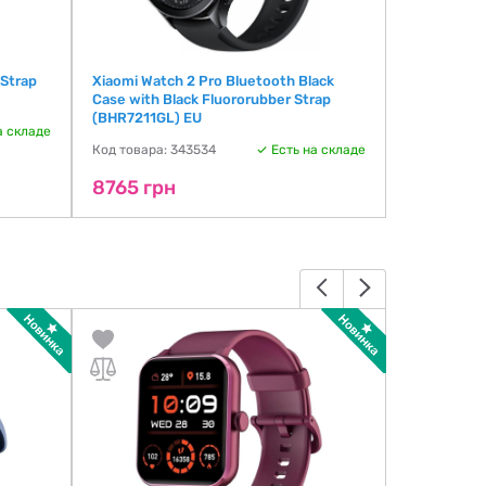
Strap
Xiaomi Watch 2 Pro Bluetooth Black
Xiaomi Watc
Case with Black Fluororubber Strap
Case with 
(BHR7211GL) EU
(BHR7216G
а складе
Код товара: 343534
Есть на складе
Код товара:
8765 грн
8765 гр