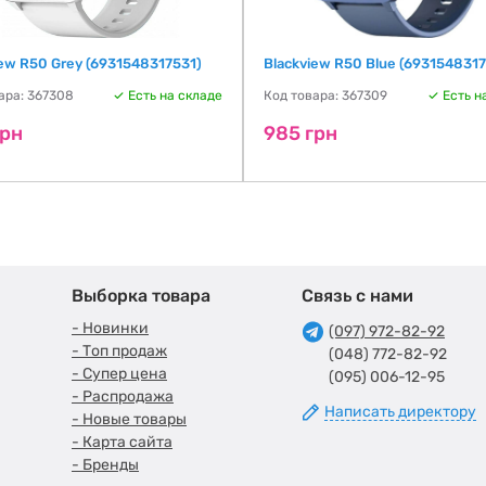
iew R50 Grey (6931548317531)
Blackview R50 Blue (693154831
ара: 367308
Есть на складе
Код товара: 367309
Есть н
грн
985 грн
Выборка товара
Связь с нами
- Новинки
(097) 972-82-92
- Топ продаж
(048) 772-82-92
- Супер цена
(095) 006-12-95
- Распродажа
Написать директору
- Новые товары
- Карта сайта
- Бренды