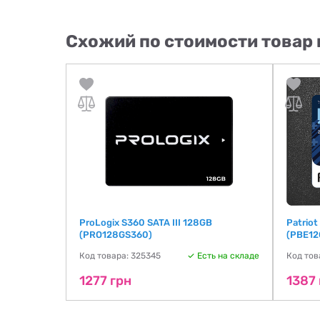
Схожий по стоимости товар 
GB
ProLogix S360 SATA III 128GB
Patriot
(PRO128GS360)
(PBE1
ть на складе
Код товара: 325345
Есть на складе
Код тов
1277 грн
1387 