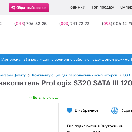
Новинки
Топ продаж
Супер
Обратный звонок
2
(
048
) 706-52-25
(
093
) 741-72-72
(
095
) 006-12-9
(Армейская 5) и колл- центр временно работают в дежурном режиме: Пн-п
магазин Qwerty
Комплектующие для персональных компьютеров
SSD-
акопитель ProLogix S320 SATA III 1
Есть на складе
В избранное
К сра
Тип подключения:Внутренний