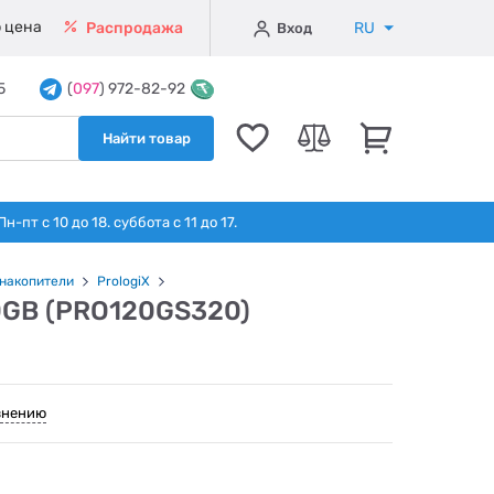
 цена
RU
Распродажа
Вход
5
(
097
) 972-82-92
Найти товар
т с 10 до 18. суббота с 11 до 17.
накопители
PrologiX
20GB (PRO120GS320)
внению