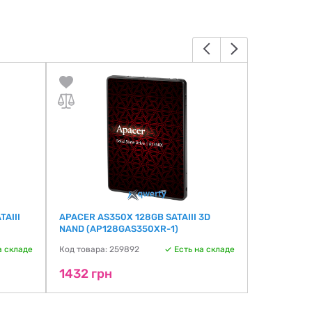
TAIII
APACER AS350X 128GB SATAIII 3D
Patriot P21
NAND (AP128GAS350XR-1)
(P210S128
а складе
Код товара: 259892
Есть на складе
Код товара:
1432 грн
1432 гр