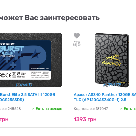
может Вас заинтересовать
 Burst Elite 2.5 SATA III 120GB
Apacer AS340 Panther 120GB SA
20GS25SSDR)
TLC (AP120GAS340G-1) 2.5
ара: 248628
Есть на складе
Код товара: 187047
Есть н
грн
1393 грн