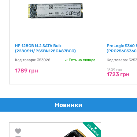
II
HP 128GB M.2 SATA Bulk
ProLogix S360 
(2280S11/PSSBN128GA87BCO)
(PRO256GS360
де
Код товара: 353028
Есть на складе
Код товара: 325
1789 грн
1809 грн
1723 грн
Новинки