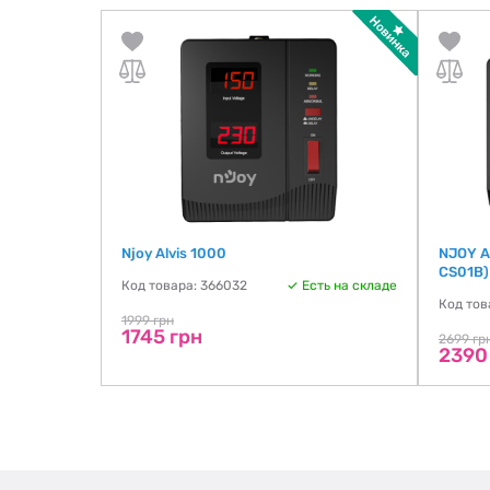
Njoy Alvis 1000
NJOY A
CS01B)
ть на складе
Код товара: 366032
Есть на складе
Код тов
1999 грн
1745 грн
2699 гр
2390