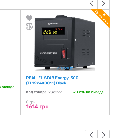
REAL-EL STAB Energy-500
REAL-EL S
(EL122400011) Black
(EL1224000
а складе
Код товара: 286299
Есть на складе
Код товара:
0 грн
0 грн
1614 грн
1780 гр