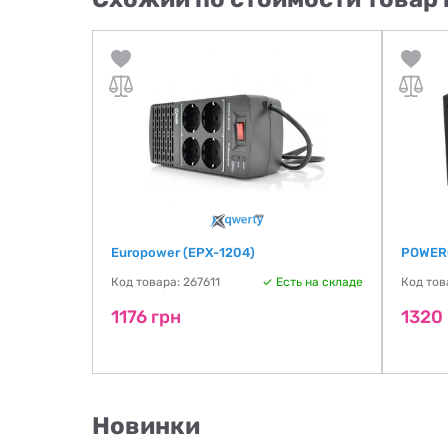
002AL-
Europower (EPX-1204)
POWERC
Код товара: 267611
Есть на складе
Код тов
ть на складе
1176 грн
1320
Новинки