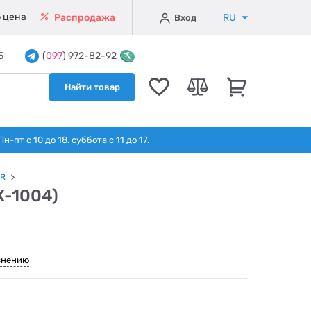
 цена
RU
Распродажа
Вход
5
(
097
) 972-82-92
Найти товар
т с 10 до 18. суббота с 11 до 17.
R
X-1004)
внению