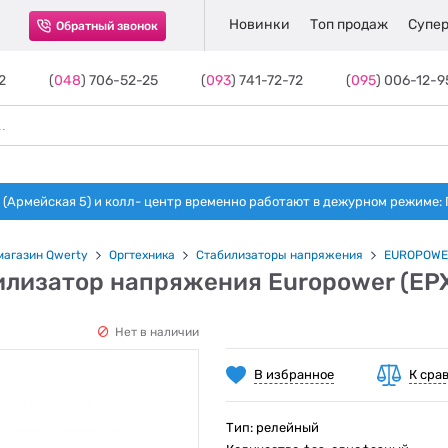
Новинки
Топ продаж
Супер
Обратный звонок
2
(
048
) 706-52-25
(
093
) 741-72-72
(
095
) 006-12-9
(Армейская 5) и колл- центр временно работают в дежурном режиме: Пн-п
магазин Qwerty
Оргтехника
Стабилизаторы напряжения
EUROPOWE
илизатор напряжения Europower (EP
Нет в наличии
В избранное
К сра
Тип: релейный