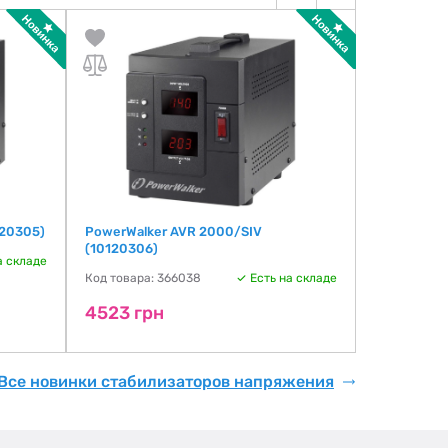
120305)
PowerWalker AVR 2000/SIV
Njoy Alvis 
(10120306)
а складе
Код товара:
Код товара: 366038
Есть на складе
5199 грн
4923 гр
4523 грн
Все новинки стабилизаторов напряжения