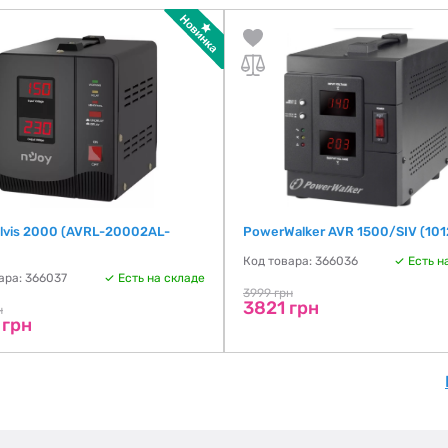
lvis 2000 (AVRL-20002AL-
PowerWalker AVR 1500/SIV (10
Код товара: 366036
Есть н
ара: 366037
Есть на складе
3999 грн
3821 грн
н
 грн