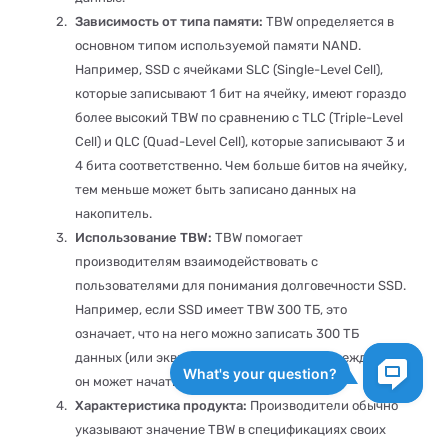
Зависимость от типа памяти:
TBW определяется в
основном типом используемой памяти NAND.
Например, SSD с ячейками SLC (Single-Level Cell),
которые записывают 1 бит на ячейку, имеют гораздо
более высокий TBW по сравнению с TLC (Triple-Level
Cell) и QLC (Quad-Level Cell), которые записывают 3 и
4 бита соответственно. Чем больше битов на ячейку,
тем меньше может быть записано данных на
накопитель.
Использование TBW:
TBW помогает
производителям взаимодействовать с
пользователями для понимания долговечности SSD.
Например, если SSD имеет TBW 300 ТБ, это
означает, что на него можно записать 300 ТБ
данных (или эквивалентно 300,000 ГБ), прежде чем
он может начать показывать проблемы.
Характеристика продукта:
Производители обычно
указывают значение TBW в спецификациях своих