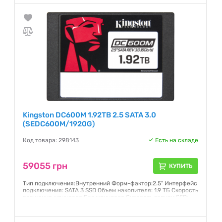
Гарантия:
5 лет
Kingston DC600M 1.92TB 2.5 SATA 3.0
(SEDC600M/1920G)
Код товара: 298143
Есть на складе
59055 грн
КУПИТЬ
Тип подключения:Внутренний Форм-фактор:2.5" Интерфейс
подключения: SATA 3 SSD Объем накопителя: 1.9 ТБ Скорость
вращения шпинделя:Без шпинделя Скорость записи SSD:
530 МБ/с Скорость считывания SSD: 560 МБ/с
Гарантия:
5 лет