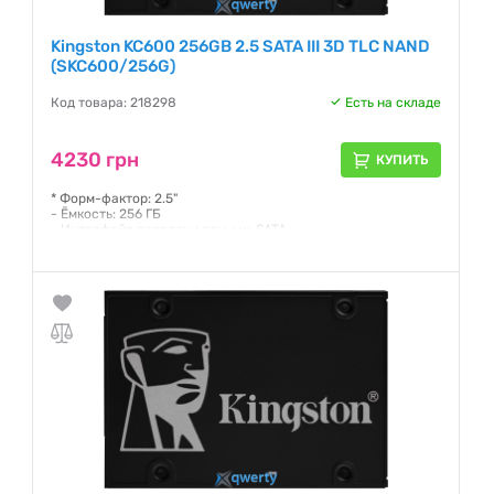
Kingston KC600 256GB 2.5 SATA III 3D TLC NAND
(SKC600/256G)
Код товара: 218298
Есть на складе
4230 грн
КУПИТЬ
* Форм-фактор: 2.5"
- Ёмкость: 256 ГБ
- Интерфейс передачи данных: SATA
- Тип ячеек памяти: TLC
Гарантия:
36 месяцев