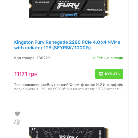
Kingston Fury Renegade 2280 PCIe 4.0 x4 NVMe
with radiator 1TB (SFYRSK/1000G)
Код товара: 288229
Есть на складе
11171 грн
КУПИТЬ
Тип подключения:Внутренний Форм-фактор: M.2 Интерфейс
подключения: PCI-ex SSD Объем накопителя: 1 ТБ Скорость
вращения шпинделя:Без шпинделя Скорость записи SSD:
6000 МБ/с Скорость считывания SSD: 7300 МБ/с
Гарантия:
5 лет