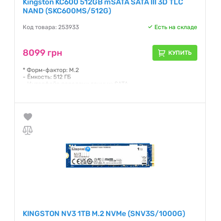
Kingston KC600 512GB mSATA SATA III 3D TLC
NAND (SKC600MS/512G)
Код товара: 253933
Есть на складе
8099 грн
КУПИТЬ
* Форм-фактор: M.2
- Ёмкость: 512 ГБ
- Интерфейс передачи данных: SATA
- Тип флеш-памяти: TLC
Гарантия:
36 месяцев
KINGSTON NV3 1TB M.2 NVMe (SNV3S/1000G)