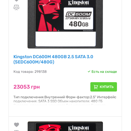
Гарантия:
36 месяцев
Kingston DC600M 480GB 2.5 SATA 3.0
(SEDC600M/480G)
Код товара: 298138
Есть на складе
23053 грн
КУПИТЬ
Тип подключения:Внутренний Форм-фактор:2.5" Интерфейс
подключения: SATA 3 SSD Объем накопителя: 480 ГБ
Скорость вращения шпинделя:Без шпинделя Скорость
записи SSD: 470 МБ/с Скорость считывания SSD: 560 МБ/с
Гарантия:
5 лет