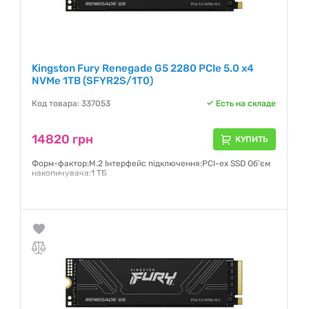
Kingston Fury Renegade G5 2280 PCIe 5.0 x4
NVMe 1TB (SFYR2S/1T0)
Код товара: 337053
Есть на складе
14820 грн
КУПИТЬ
Форм-фактор:M.2 Інтерфейс підключення:PCI-ex SSD Об'єм
накопичувача:1 ТБ
Гарантия:
5 лет