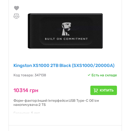
- Макс. скорость записи, до: 450 МБ/с
Гарантия:
36 месяцев
Kingston XS1000 2TB Black (SXS1000/2000GA)
Код товара: 347138
Есть на складе
10314 грн
КУПИТЬ
Форм-фактор:Інший Інтерфейси:USB Type-C Об'єм
накопичувача:2 ТБ
Гарантия:
5 лет