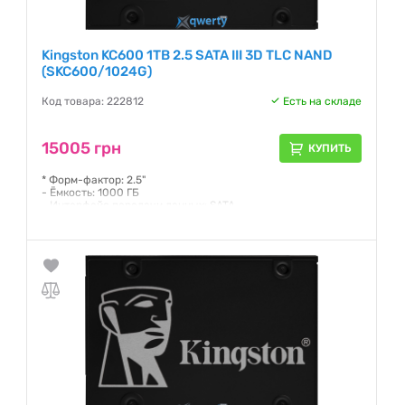
Kingston KC600 1TB 2.5 SATA III 3D TLC NAND
(SKC600/1024G)
Код товара: 222812
Есть на складе
15005 грн
КУПИТЬ
* Форм-фактор: 2.5"
- Ёмкость: 1000 ГБ
- Интерфейс передачи данных: SATA
- Тип ячеек памяти: TLC
Гарантия:
5 лет