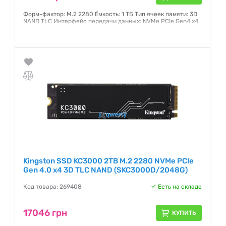
Форм-фактор: M.2 2280 Ёмкость: 1 ТБ Тип ячеек памяти: 3D
NAND TLC Интерфейс передачи данных: NVMe PCIe Gen4 x4
Гарантия:
5 лет
Kingston SSD KC3000 2TB M.2 2280 NVMe PCIe
Gen 4.0 x4 3D TLC NAND (SKC3000D/2048G)
Код товара: 269408
Есть на складе
17046 грн
КУПИТЬ