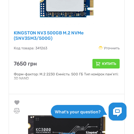
KINGSTON NV3 500GB M.2 NVMe
(SNV3SM3/500G)
Код товара: 341263
Уточнить
7650 грн
КУПИТЬ
Форм-фактор: M.2 2230 Ємність: 500 ГБ Тип комірок пам'яті:
3D NAND
Гарантия:
36 месяцев