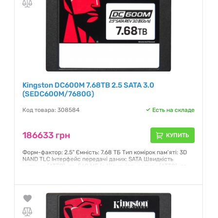
Kingston DC600M 7.68TB 2.5 SATA 3.0
(SEDC600M/7680G)
Код товара: 308584
Есть на складе
186633 грн
КУПИТЬ
Форм-фактор: 2.5" Ємність: 7.68 ТБ Тип комірок пам'яті: 3D
NAND TLC Інтерфейс передачі даних: SATA Швидкість
читання (ATTO), до: 560 МБ/с Швидкість запису (ATTO), до:
530 МБ/с Стійкість до вібрації, до: 2.17 G Ресурс запису:
14016 TBW
Гарантия:
36 месяцев