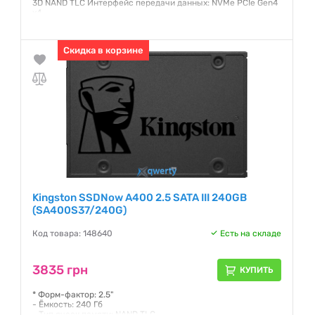
3D NAND TLC Интерфейс передачи данных: NVMe PCIe Gen4
x4
Гарантия:
5 лет
Скидка в корзине
Kingston SSDNow A400 2.5 SATA III 240GB
(SA400S37/240G)
Код товара: 148640
Есть на складе
3835 грн
КУПИТЬ
* Форм-фактор: 2.5"
- Ёмкость: 240 Гб
- Тип ячеек памяти: NAND TLC