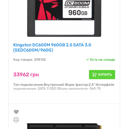
Kingston DC600M 960GB 2.5 SATA 3.0
(SEDC600M/960G)
Код товара: 298142
Есть на складе
33962 грн
КУПИТЬ
Тип подключения:Внутренний Форм-фактор:2.5" Интерфейс
подключения: SATA 3 SSD Объем накопителя: 960 ГБ
Скорость вращения шпинделя:Без шпинделя Скорость
записи SSD: 530 МБ/с Скорость считывания SSD: 560 МБ/с
Гарантия:
5 лет