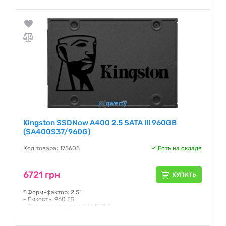
- Макс. скорость чтения, до: 500 МБ/с
- Макс. скорость записи, до: 450 МБ/с
Гарантия:
36 месяцев
Kingston SSDNow A400 2.5 SATA III 960GB
(SA400S37/960G)
Код товара: 175605
Есть на складе
6721 грн
КУПИТЬ
* Форм-фактор: 2.5"
- Ёмкость: 960 ГБ
- Тип ячеек памяти: NAND TLC
- Интерфейс передачи данных: SATA
- Макс. скорость чтения, до: 500 МБ/с