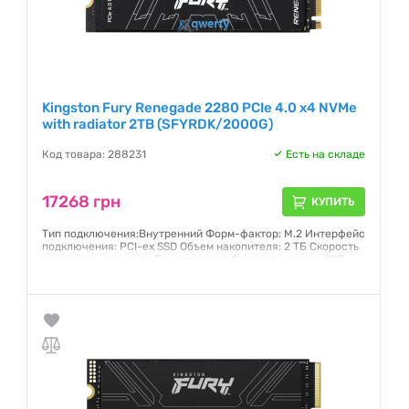
Kingston Fury Renegade 2280 PCIe 4.0 x4 NVMe
with radiator 2TB (SFYRDK/2000G)
Код товара: 288231
Есть на складе
17268 грн
КУПИТЬ
Тип подключения:Внутренний Форм-фактор: M.2 Интерфейс
подключения: PCI-ex SSD Объем накопителя: 2 ТБ Скорость
вращения шпинделя:Без шпинделя Скорость записи SSD:
7000 МБ/с Скорость считывания SSD: 7300 МБ/с
Гарантия:
5 лет