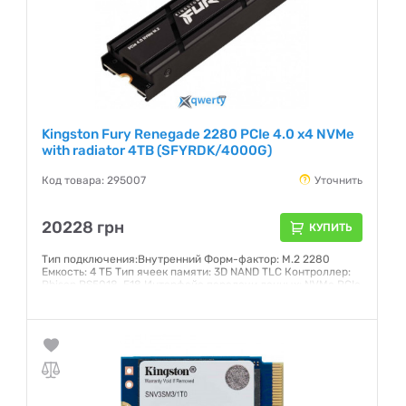
Kingston Fury Renegade 2280 PCIe 4.0 x4 NVMe
with radiator 4TB (SFYRDK/4000G)
Код товара: 295007
Уточнить
20228 грн
КУПИТЬ
Тип подключения:Внутренний Форм-фактор: M.2 2280
Емкость: 4 ТБ Тип ячеек памяти: 3D NAND TLC Контроллер:
Phison PS5018-E18 Интерфейс передачи данных: NVMe PCIe
Версия PCIe: Gen4 x4 Скорость чтения (ATTO), до: 7300 МБ/с
Скорость записи (ATTO), до: 7000 МБ/с Подсветка: нет
Радиатор: есть
Гарантия:
5 лет