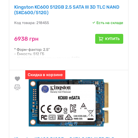
Kingston KC600 512GB 2.5 SATA III 3D TLC NAND
(SKC600/512G)
Код товара: 218455
Есть на складе
6938 грн
КУПИТЬ
* Форм-фактор: 2.5"
- Ёмкость: 512 ГБ
- Интерфейс передачи данных: SATA
- Тип ячеек памяти: TLC
Гарантия:
36 месяцев
Скидка в корзине