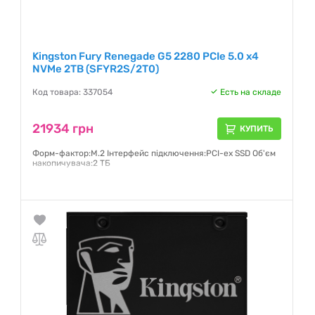
Kingston Fury Renegade G5 2280 PCIe 5.0 x4
NVMe 2TB (SFYR2S/2T0)
Код товара: 337054
Есть на складе
21934 грн
КУПИТЬ
Форм-фактор:M.2 Інтерфейс підключення:PCI-ex SSD Об'єм
накопичувача:2 ТБ
Гарантия:
5 лет