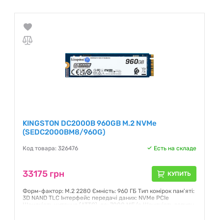
KINGSTON DC2000B 960GB M.2 NVMe
(SEDC2000BM8/960G)
Код товара: 326476
Есть на складе
33175 грн
КУПИТЬ
Форм-фактор: M.2 2280 Ємність: 960 ГБ Тип комірок пам'яті:
3D NAND TLC Інтерфейс передачі даних: NVMe PCIe
Швидкість читання (ATTO), до: 7000 МБ/с Швидкість запису
(ATTO), до: 1300 МБ/с