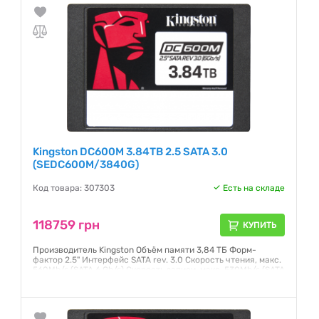
Kingston DC600M 3.84TB 2.5 SATA 3.0
(SEDC600M/3840G)
Код товара: 307303
Есть на складе
118759 грн
КУПИТЬ
Производитель Kingston Объём памяти 3,84 ТБ Форм-
фактор 2.5" Интерфейс SATA rev. 3.0 Скорость чтения, макс.
560Mb/s (SATA 6 Gb/s) Скорость записи, макс. 530Mb/s (SATA
6 Gb/s) Тип флеш-памяти 3D TLC Физические размеры 69,9 x
100 x 7 мм Вес 92,34 г Комплектация Только SSD-накопитель
Серия DC600M