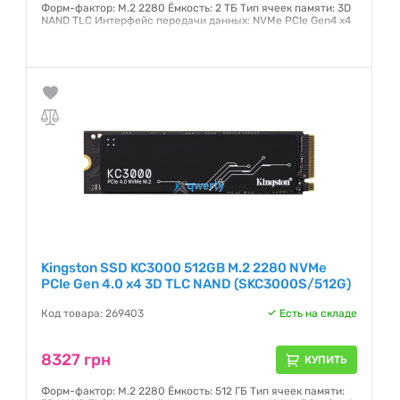
Форм-фактор: M.2 2280 Ёмкость: 2 ТБ Тип ячеек памяти: 3D
NAND TLC Интерфейс передачи данных: NVMe PCIe Gen4 x4
Гарантия:
5 лет
Kingston SSD KC3000 512GB M.2 2280 NVMe
PCIe Gen 4.0 x4 3D TLC NAND (SKC3000S/512G)
Код товара: 269403
Есть на складе
8327 грн
КУПИТЬ
Форм-фактор: M.2 2280 Ёмкость: 512 ГБ Тип ячеек памяти: