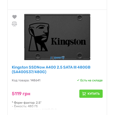
- Интерфейс передачи данных: SATA3 6Gb/s
- Макс. скорость чтения, до: 500 МБ/с
- Макс. скорость записи, до: 350 МБ/с
Гарантия:
36 месяцев
Kingston SSDNow A400 2.5 SATA III 480GB
(SA400S37/480G)
Код товара: 148641
Есть на складе
5119 грн
КУПИТЬ
* Форм-фактор: 2.5"
- Ёмкость: 480 Гб
- Тип ячеек памяти: NAND TLC
- Интерфейс передачи данных: SATA3 6Gb/s