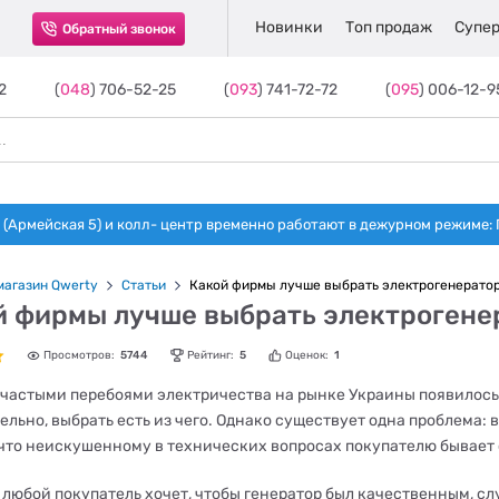
Новинки
Топ продаж
Супер
Обратный звонок
2
(
048
) 706-52-25
(
093
) 741-72-72
(
095
) 006-12-9
(Армейская 5) и колл- центр временно работают в дежурном режиме: Пн-п
магазин Qwerty
Статьи
Какой фирмы лучше выбрать электрогенерато
й фирмы лучше выбрать электрогене
Просмотров:
5744
Рейтинг:
5
Оценок:
1
с частыми перебоями электричества на рынке Украины появилось
льно, выбрать есть из чего. Однако существует одна проблема: 
 что неискушенному в технических вопросах покупателю бывает
 любой покупатель хочет, чтобы генератор был качественным, сл