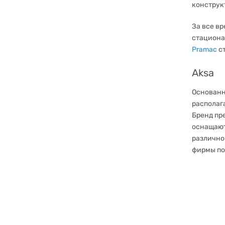
конструк
За все в
стациона
Pramac
ст
Aksa
Основанн
располаг
Бренд пр
оснащают
различно
фирмы по