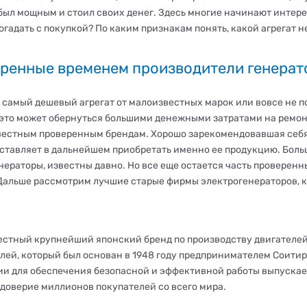
 был мощным и стоил своих денег. Здесь многие начинают интер
огадать с покупкой? По каким признакам понять, какой агрегат не
ренные временем производители генерат
 самый дешевый агрегат от малоизвестных марок или вовсе не п
это может обернуться большими денежными затратами на ремонт
вестным проверенным брендам. Хорошо зарекомендовавшая себя
ставляет в дальнейшем приобретать именно ее продукцию. Бол
нераторы, известны давно. Но все еще остается часть проверенн
Дальше рассмотрим лучшие старые фирмы электрогенераторов, к
естный крупнейший японский бренд по производству двигателей
лей, который был основан в 1948 году предпринимателем Соити
ии для обеспечения безопасной и эффективной работы выпускае
 доверие миллионов покупателей со всего мира.