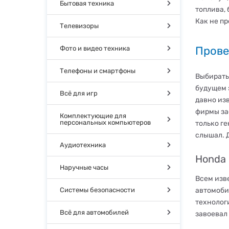
Бытовая техника
топлива,
Как не пр
Телевизоры
Прове
Фото и видео техника
Телефоны и смартфоны
Выбирать
будущем 
Всё для игр
давно из
фирмы за
Комплектующие для
персональных компьютеров
только ге
слышал. 
Аудиотехника
Honda
Наручные часы
Всем изв
Системы безопасности
автомоби
технолог
Всё для автомобилей
завоевал