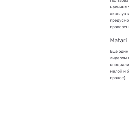
Пользова
наличие 
эксплуат
предусмо
проверен
Matari
Еще один 
лидером 
специали
малой и 
прочее).