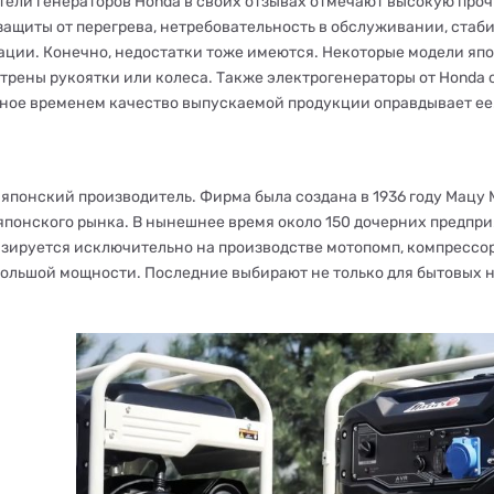
тели генераторов Honda в своих отзывах отмечают высокую про
защиты от перегрева, нетребовательность в обслуживании, стаб
ации. Конечно, недостатки тоже имеются. Некоторые модели япо
трены рукоятки или колеса. Также электрогенераторы от Honda 
ное временем качество выпускаемой продукции оправдывает ее
японский производитель. Фирма была создана в 1936 году Мацу М
японского рынка. В нынешнее время около 150 дочерних предпри
зируется исключительно на производстве мотопомп, компрессор
большой мощности. Последние выбирают не только для бытовых н