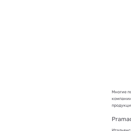
Многие п
компании
продукци
Prama
Итальянс