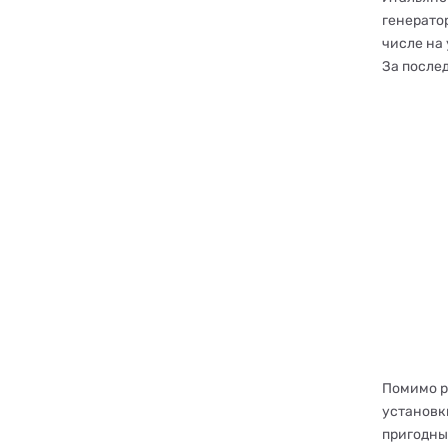
генерато
числе на
За после
Помимо р
установк
пригодны