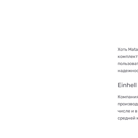
Хоть Mat
комплект
пользоват
надежнос
Einhell
Компания
производ
числе и в
средней 