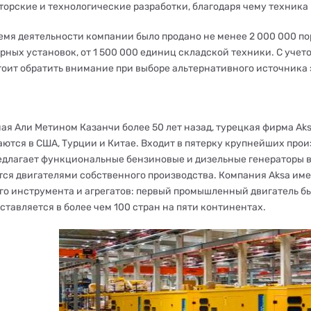
торские и технологические разработки, благодаря чему техника 
ремя деятельности компании было продано не менее 2 000 000 по
рных установок, от 1 500 000 единиц складской техники. С уче
оит обратить внимание при выборе альтернативного источника 
ая Али Метином Казанчи более 50 лет назад, турецкая фирма Aks
аются в США, Турции и Китае. Входит в пятерку крупнейших про
едлагает функциональные бензиновые и дизельные генераторы в
ся двигателями собственного производства. Компания Aksa имее
го инструмента и агрегатов: первый промышленный двигатель бы
ставляется в более чем 100 стран на пяти континентах.