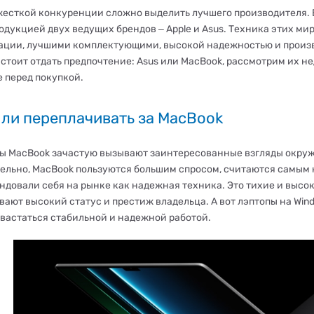
жесткой конкуренции сложно выделить лучшего производителя. 
одукцией двух ведущих брендов ‒ Apple и Asus. Техника этих ми
ации, лучшими комплектующими, высокой надежностью и произв
 стоит отдать предпочтение: Asus или MacBook, рассмотрим их н
 перед покупкой.
 ли переплачивать за MacBook
ы MacBook зачастую вызывают заинтересованные взгляды окруж
ельно, MacBook пользуются большим спросом, считаются самым
ндовали себя на рынке как надежная техника. Это тихие и высо
вают высокий статус и престиж владельца. А вот лэптопы на Win
хвастаться стабильной и надежной работой.