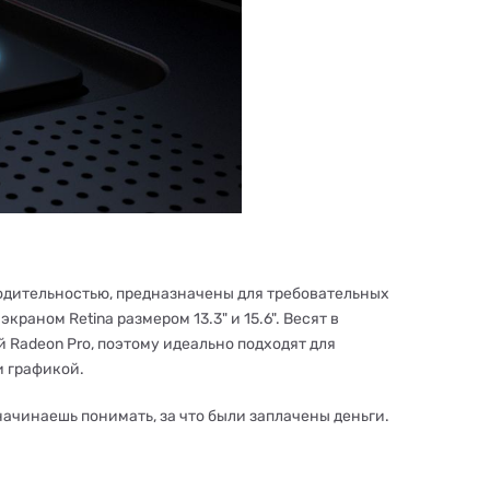
одительностью, предназначены для требовательных
аном Retina размером 13.3" и 15.6". Весят в
 Radeon Pro, поэтому идеально подходят для
и графикой.
начинаешь понимать, за что были заплачены деньги.