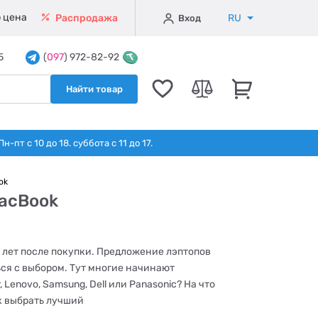
 цена
RU
Распродажа
Вход
5
(
097
) 972-82-92
Найти товар
т с 10 до 18. суббота с 11 до 17.
ok
MacBook
 лет после покупки. Предложение лэптопов
ся с выбором. Тут многие начинают
 Lenovo, Samsung, Dell или Panasonic? На что
к выбрать лучший