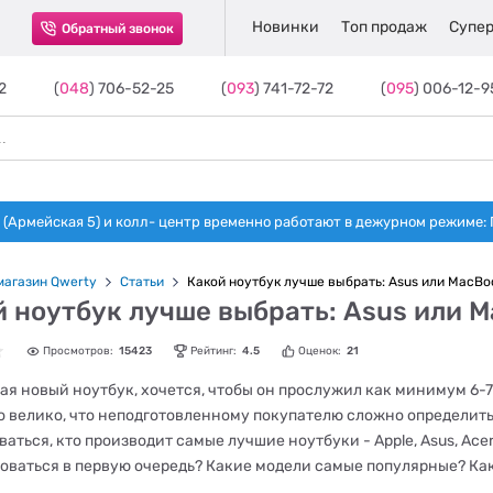
Новинки
Топ продаж
Супер
Обратный звонок
2
(
048
) 706-52-25
(
093
) 741-72-72
(
095
) 006-12-9
(Армейская 5) и колл- центр временно работают в дежурном режиме: Пн-п
магазин Qwerty
Статьи
Какой ноутбук лучше выбрать: Asus или MacBo
й ноутбук лучше выбрать: Asus или 
Просмотров:
15423
Рейтинг:
4.5
Оценок:
21
ая новый ноутбук, хочется, чтобы он прослужил как минимум 6-7
о велико, что неподготовленному покупателю сложно определить
аться, кто производит самые лучшие ноутбуки - Apple, Asus, Acer,
оваться в первую очередь? Какие модели самые популярные? Ка