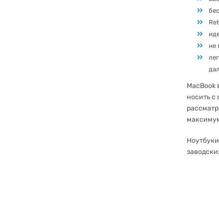
бес
Ret
иде
не
лег
дал
MacBook в
носить с
рассматр
максимум
Ноутбуки
заводски