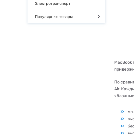
Электротранспорт
Популярные товары
MacBook 
придержи
По сравн
Air. Каж
яблочные
мгн
выс
бес
вы