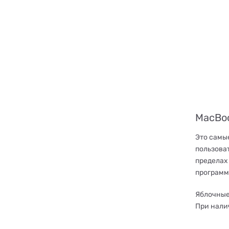
MacBoo
Это самы
пользоват
пределах 
программ
Яблочные
При нали