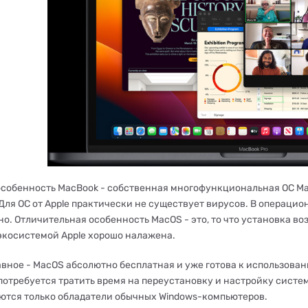
особенность MacBook - собственная многофункциональная ОС Ma
 Для ОС от Apple практически не существует вирусов. В операци
о. Отличительная особенность MacOS - это, то что установка во
 экосистемой Apple хорошо налажена.
вное - MacOS абсолютно бесплатная и уже готова к использовани
 потребуется тратить время на переустановку и настройку систем
ются только обладатели обычных Windows-компьютеров.