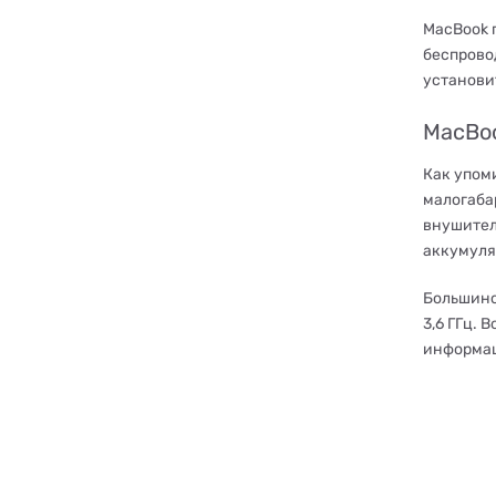
MacBook п
беспрово
установи
MacBoo
Как упом
малогаба
внушитель
аккумулят
Большинст
3,6 ГГц.
информац