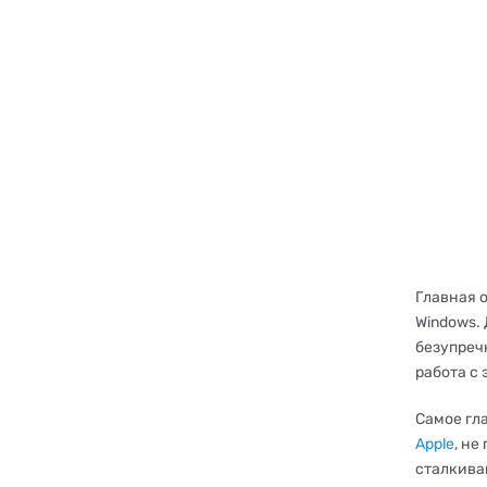
Главная 
Windows.
безупречн
работа с
Самое гла
Apple
, не
сталкива