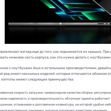
привлекают взгляд еще до того, как поднимается их крышка. При
вать нижнюю часть корпуса, как это нужно делать с ноутбуками 
ению с ноутбуками Asus и остальными производителями, девайсы 
дый ряд имеет несколько моделей, которые отличаются объемом о
 лэптопы имеют следующие преимущества:
овенная скорость загрузки, превосходное качество сборки, регулярн
окая надежность и производительность: яблочные гаджеты работают 
шумная, отзывчивая и долговечная клавиатура, на которой удобно наби
сококачественные динамики, которые поражают качеством звучания;