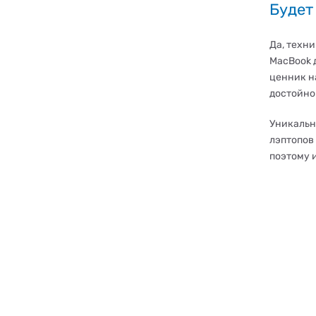
Будет
Да, техни
MacBook д
ценник н
достойной
Уникальн
лэптопов 
поэтому 