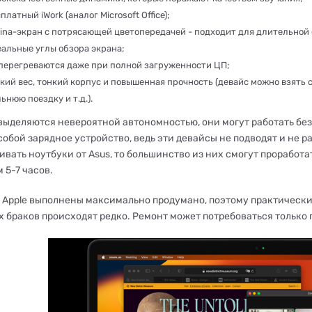
платный iWork (аналог Microsoft Office);
ina-экран с потрясающей цветопередачей - подходит для длительной
альные углы обзора экрана;
 перегреваются даже при полной загруженности ЦП;
кий вес, тонкий корпус и повышенная прочность (девайс можно взять с 
ьнюю поездку и т.д.).
ыделяются невероятной автономностью, они могут работать без п
 собой зарядное устройство, ведь эти девайсы не подводят и не
ивать ноутбуки от Asus, то большинство из них смогут проработ
 5-7 часов.
 Apple выполнены максимально продумано, поэтому практически 
х браков происходят редко. Ремонт может потребоваться только