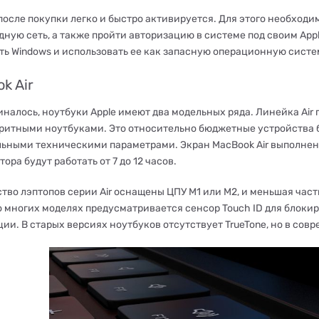
осле покупки легко и быстро активируется. Для этого необходим
дную сеть, а также пройти авторизацию в системе под своим App
ть Windows и использовать ее как запасную операционную систе
k Air
иналось, ноутбуки Apple имеют два модельных ряда. Линейка Air
ритными ноутбуками. Это относительно бюджетные устройства бр
ными техническими параметрами. Экран MacBook Air выполнен с д
ора будут работать от 7 до 12 часов.
во лэптопов серии Air оснащены ЦПУ M1 или M2, и меньшая часть -
 Во многих моделях предусматривается сенсор Touch ID для блок
ии. В старых версиях ноутбуков отсутствует TrueTone, но в сов