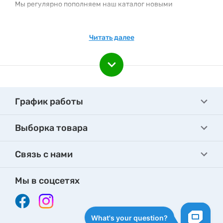
Мы регулярно пополняем наш каталог новыми
товарами. Следите за новинками каталога!
Подпишитесь на e-mail рассылку, чтобы быть вкурсе
Читать далее
наших акционных предложениях и новинках.
График работы
Выборка товара
Связь с нами
Мы в соцсетях