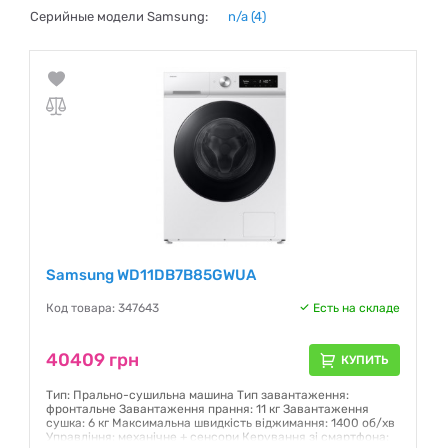
Серийные модели Samsung:
n/a
(4)
Samsung WD11DB7B85GWUA
Код товара: 347643
Есть на складе
40409 грн
КУПИТЬ
Тип: Прально-сушильна машина Тип завантаження:
фронтальне Завантаження прання: 11 кг Завантаження
сушка: 6 кг Максимальна швидкість віджимання: 1400 об/хв
Управління: механічне + сенсори Керування зі смартфона: