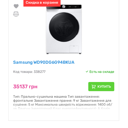
Скидка в корзине
Гарантия:
12 месяцев
Samsung WD90DG6G94BKUA
Код товара: 338277
Есть на складе
35137 грн
КУПИТЬ
Тип: Прально-сушильна машина Тип завантаження:
фронтальне Завантаження прання: 9 кг Завантаження для
сушіння: 5 кг Максимальна швидкість віджимання: 1400 об/
хв Двигун: Інверторний Клас енергоефективності: A Колір
корпусу: Білий Дисплей: LED Управління: поворотна ручка +
сенсори Керування зі смартфона: Wi-Fi Прання парою: Так
Розмір (ШхВхГ): 600 x 850 x 480 мм