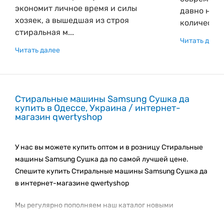
экономит личное время и силы
давно не 
хозяек, а вышедшая из строя
количество.
стиральная м...
Читать дале
Читать далее
Стиральные машины Samsung Сушка да
купить в Одессе, Украина / интернет-
магазин qwertyshop
У нас вы можете купить оптом и в розницу Стиральные
машины Samsung Сушка да по самой лучшей цене.
Спешите купить Стиральные машины Samsung Сушка да
в интернет-магазине qwertyshop
Мы регулярно пополняем наш каталог новыми
товарами. Следите за новинками каталога!