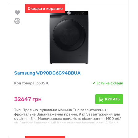
Прання з паром (Hygiene Steam) Розмір (ШхВхГ): 600 x 850 x
480 мм Колір: чорний
Скидка в корзине
Гарантия:
12 месяцев
Samsung WD90DG6G94BBUA
Код товара: 338278
Есть на складе
32647 грн
КУПИТЬ
Тип: Прально-сушильна машина Тип завантаження:
фронтальне Завантаження прання: 9 кг Завантаження для
сушіння: 5 кг Максимальна швидкість віджимання: 1400 об/
хв Двигун: Інверторний Клас енергоефективності: A Колір
корпусу: Чорний Дисплей: LED Управління: поворотна ручка
+ сенсори Керування зі смартфона: Wi-Fi Прання парою:
Так Розмір (ШхВхГ): 600 x 850 x 480 мм