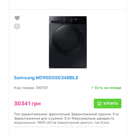
Wi-Fi Дисплей: AI Control Інверторний двигун: так Клас
енергоспоживання: D Прання парою: Так Розмір (ШхВхГ):
600 x 850 x 600 мм Колір: білий
Гарантия:
12 месяцев
Samsung WD90DG5G34BBLE
Код товара: 340121
Есть на складе
30341 грн
КУПИТЬ
Тип завантаження: фронтальне Завантаження прання: 9 кг
Завантаження для сушіння: 5 кг Максимальна швидкість
віджимання: 1400 об/хв Інверторний двигун: так Клас
енергоспоживання: A Управління: поворотна ручка +
сенсори Керування зі смартфона Wi-Fi: так (Підтримка
додатку SmartThings) Дисплей: LED Дитячий замок: Так