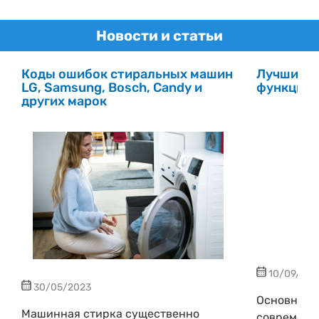
Гарантия:
12 месяцев
Новости и статьи
Коды ошибок стиральных машин
Лучшие с
LG, Samsung, Bosch, Candy и
функцией
других марок
10/09/202
30/05/2023
Основные 
Машинная стирка существенно
современн