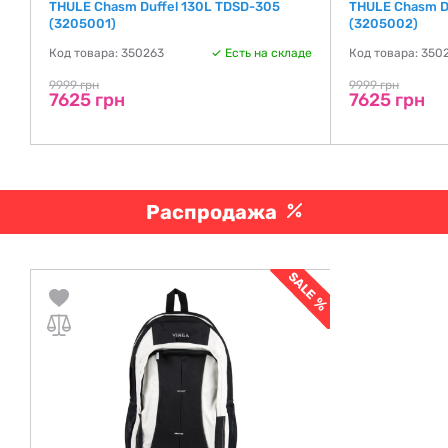
-
THULE Chasm Duffel 130L TDSD-305
THULE Chasm D
(3205001)
(3205002)
де
Код товара: 350263
Есть на складе
Код товара: 350
9999 грн
9999 грн
7625 грн
7625 грн
Распродажа