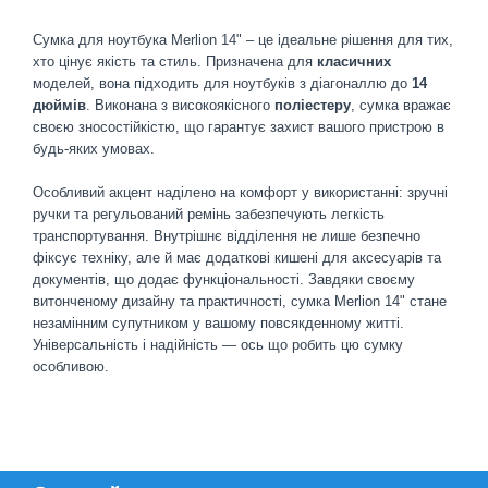
Сумка для ноутбука Merlion 14" – це ідеальне рішення для тих,
хто цінує якість та стиль. Призначена для
класичних
моделей, вона підходить для ноутбуків з діагоналлю до
14
дюймів
. Виконана з високоякісного
поліестеру
, сумка вражає
своєю зносостійкістю, що гарантує захист вашого пристрою в
будь-яких умовах.
Особливий акцент наділено на комфорт у використанні: зручні
ручки та регульований ремінь забезпечують легкість
транспортування. Внутрішнє відділення не лише безпечно
фіксує техніку, але й має додаткові кишені для аксесуарів та
документів, що додає функціональності. Завдяки своєму
витонченому дизайну та практичності, сумка Merlion 14" стане
незамінним супутником у вашому повсякденному житті.
Універсальність і надійність — ось що робить цю сумку
особливою.