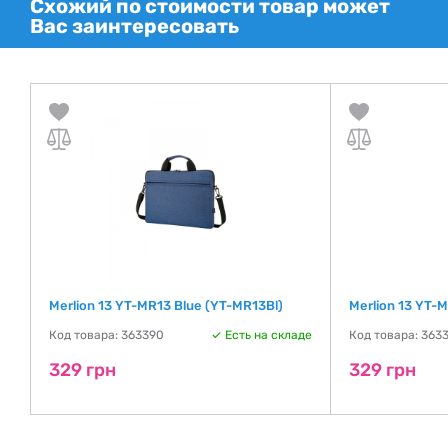
Схожий по стоимости товар может
Вас заинтересовать
Merlion 13 YT-MR13 Blue (YT-MR13Bl)
Merlion 13 YT-
де
Код товара: 363390
Есть на складе
Код товара: 363
329 грн
329 грн