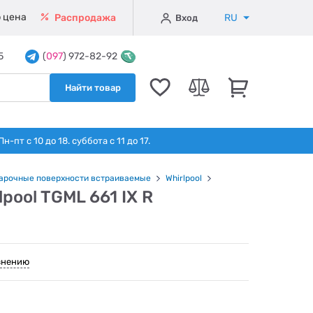
 цена
RU
Распродажа
Вход
5
(
097
) 972-82-92
Найти товар
т с 10 до 18. суббота с 11 до 17.
арочные поверхности встраиваемые
Whirlpool
pool TGML 661 IX R
внению