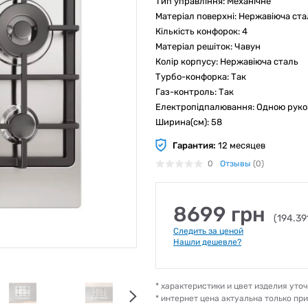
Тип управління: Механічне
Матеріал поверхні: Нержавіюча ста
Кількість конфорок: 4
Матеріал решіток: Чавун
Колір корпусу: Нержавіюча сталь
Турбо-конфорка: Так
Газ-контроль: Так
Електропідпалювання: Одною рук
Ширина(см): 58
Гарантия:
12 месяцев
0
Отзывы
(0)
8699 грн
(194.39
Следить за ценой
Нашли дешевле?
* характеристики и цвет изделия ут
* интернет цена актуальна только пр