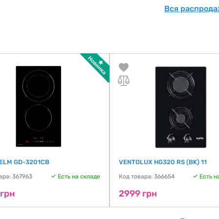
Вся распрода
ELM GD-3201CB
VENTOLUX HG320 RS (BK) 11
ара: 367963
Есть на складе
Код товара: 366654
Есть н
 грн
2999 грн