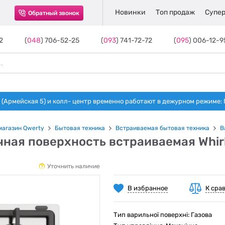
Новинки
Топ продаж
Супер
Обратный звонок
2
(
048
) 706-52-25
(
093
) 741-72-72
(
095
) 006-12-9
(Армейская 5) и колл- центр временно работают в дежурном режиме: Пн-п
магазин Qwerty
Бытовая техника
Встраиваемая бытовая техника
В
ная поверхность встраиваемая Whirl
Уточнить наличие
В избранное
К сра
Тип варильної поверхні: Газова