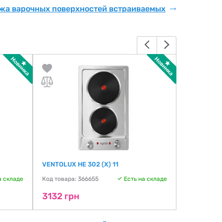
жа варочных поверхностей встраиваемых
VENTOLUX HE 302 (X) 11
VENTOLUX H
а складе
Код товара: 366655
Есть на складе
Код товара:
3132 грн
3339 гр