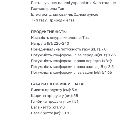
Розташування панелі управління: Фронтальне
Газ-контроль: Так
Електропідпалювання: Одною рукою
Тип газу: Природній газ
ПРОДУКТИВНIСТЬ:
Наявність шнура живлення: Так
Напруга (В): 220-240
Приєднувальна потужність газу (кВт): 7.8
Потужність конфороки. ліва передня(кВт): 1.65
Потужність конфороки. права передня (кВт): 1
Потужність конфороки. права задня (кВт): 3.5
Потужність конфороки. ліва задня (кВт): 1.65
ГАБАРИТНІ РОЗМІРИ І ВАГА:
Висота продукту (см): 5.6
Ширина продукту (см): 58
Глибина продукту (см): 51
Вага нетто (кг): 9.8
Вага брутто (кг): 10.8