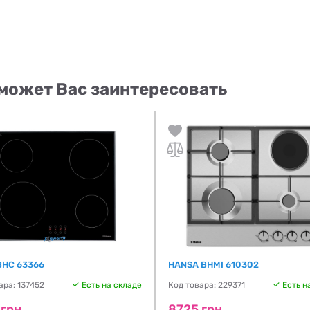
может Вас заинтересовать
BHC 63366
HANSA BHMI 610302
ара: 137452
Есть на складе
Код товара: 229371
Есть н
 грн
8725 грн