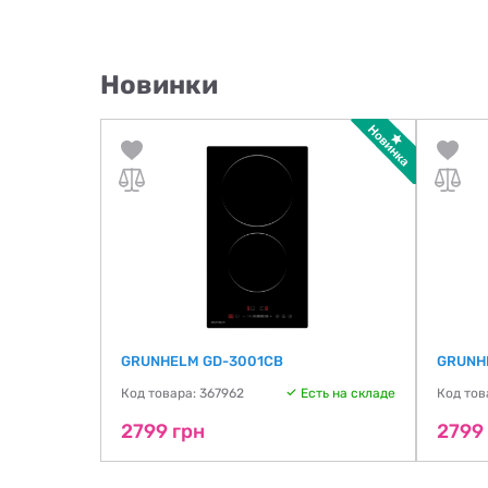
Новинки
GRUNHELM GD-3001CB
GRUNH
ть на складе
Код товара: 367962
Есть на складе
Код тов
2799 грн
2799