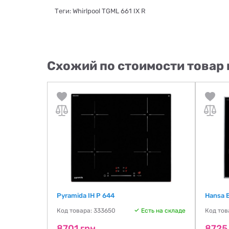
Теги: Whirlpool TGML 661 IX R
Схожий по стоимости товар 
Pyramida IH P 644
Hansa 
ть на складе
Код товара: 333650
Есть на складе
Код тов
8701 грн
8725