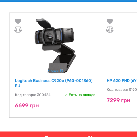
Logitech Business C920e (960-001360)
HP 620 FHD (6
EU
Код товара: 3190
де
Код товара: 300424
Есть на складе
7299 грн
6699 грн