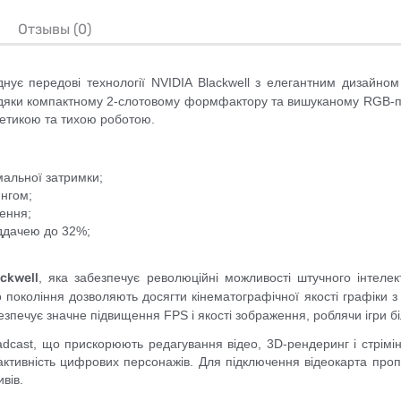
Отзывы (0)
нує передові технології NVIDIA Blackwell з елегантним дизайно
Завдяки компактному 2-слотовому формфактору та вишуканому RGB-п
тетикою та тихою роботою.
імальної затримки;
ингом;
ення;
іддачею до 32%;
ckwell
, яка забезпечує революційні можливості штучного інтелек
 покоління дозволяють досягти кінематографічної якості графіки з
езпечує значне підвищення FPS і якості зображення, роблячи ігри 
adcast, що прискорюють редагування відео, 3D-рендеринг і стрімін
рактивність цифрових персонажів. Для підключення відеокарта проп
вів.