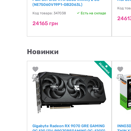
G OC-16GD)
(NE75060V19P1-GB2063L)
Код тов
ть на складе
Код товара: 347038
Есть на складе
2461
24165 грн
Новинки
Gigabyte Radeon RX 9070 GRE GAMING
INNO3D
OC 12G (GV-R907GREGAMING OC-12GD)
TWIN X