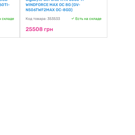
60TI-
WINDFORCE MAX OC 8G (GV-
(VCNRTXA1
N506TWF2MAX OC-8GD)
Код товара:
а складе
Код товара: 353533
Есть на складе
26626 г
25508 грн