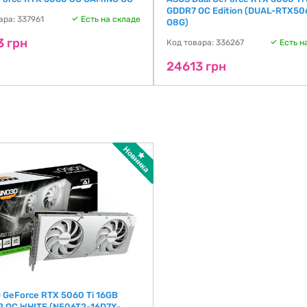
GDDR7 OC Edition (DUAL-RTX50
ара: 337961
Есть на складе
O8G)
3 грн
Код товара: 336267
Есть н
24613 грн
 GeForce RTX 5060 Ti 16GB
2 OC WHITE (N506T2-16D7X-