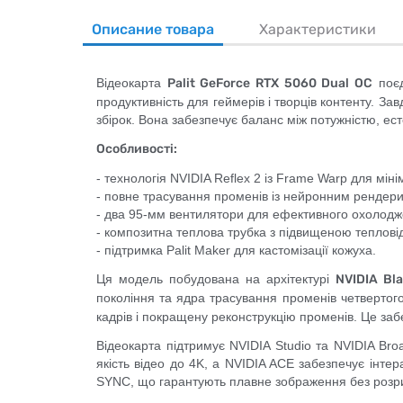
Описание товара
Характеристики
Відеокарта
Palit GeForce RTX 5060 Dual OC
поєд
продуктивність для геймерів і творців контенту. 
збірок. Вона забезпечує баланс між потужністю, ес
Особливості:
- технологія NVIDIA Reflex 2 із Frame Warp для мін
- повне трасування променів із нейронним рендер
- два 95-мм вентилятори для ефективного охолодж
- композитна теплова трубка з підвищеною теплов
- підтримка Palit Maker для кастомізації кожуха.
Ця модель побудована на архітектурі
NVIDIA Bla
покоління та ядра трасування променів четвертого
кадрів і покращену реконструкцію променів. Це заб
Відеокарта підтримує NVIDIA Studio та NVIDIA Bro
якість відео до 4K, а NVIDIA ACE забезпечує інте
SYNC, що гарантують плавне зображення без розри