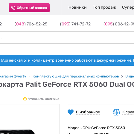
Новинки
Топ продаж
Супер
Обратный звонок
2
(
048
) 706-52-25
(
093
) 741-72-72
(
095
) 006-12-9
(Армейская 5) и колл- центр временно работают в дежурном режиме: Пн-п
магазин Qwerty
Комплектующие для персональных компьютеров
Виде
карта Palit GeForce RTX 5060 Dual
Уточнить наличие
В избранное
К сра
Модель GPU:GeForce RTX 5060