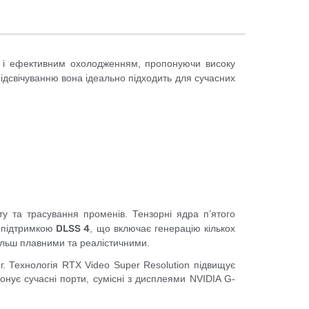
м і ефективним охолодженням, пропонуючи високу
ідсвічуванню вона ідеально підходить для сучасних
ту та трасування променів. Тензорні ядра п’ятого
 підтримкою
DLSS 4
, що включає генерацію кількох
більш плавними та реалістичними.
г. Технологія RTX Video Super Resolution підвищує
онує сучасні порти, сумісні з дисплеями NVIDIA G-