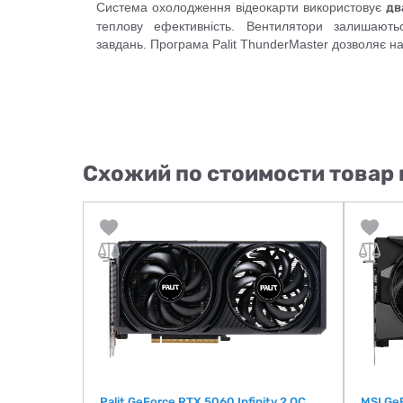
Система охолодження відеокарти використовує
дв
теплову ефективність. Вентилятори залишают
завдань. Програма Palit ThunderMaster дозволяє на
Схожий по стоимости товар 
XT GAMING
Palit GeForce RTX 5060 Infinity 2 OC
MSI Ge