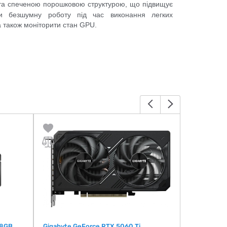
та спеченою порошковою структурою, що підвищує
чи безшумну роботу під час виконання легких
а також моніторити стан GPU.
 8GB
Gigabyte GeForce RTX 5060 Ti
PNY Nvidia