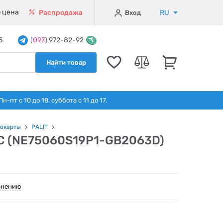
 цена
RU
Распродажа
Вход
5
(
097
) 972-82-92
Найти товар
т с 10 до 18. суббота с 11 до 17.
окарты
PALIT
 OC (NE75060S19P1-GB2063D)
внению