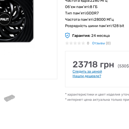
Частота ядра:2280 МГц
Об’єм пам’яті:8 ГБ
Тип пам’яті:GDDR7
Частота пам'яті:28000 МГц
Розрядність шини пам'яті:128 bit
Гарантия:
24 месяца
0
Отзывы
(0)
23718 грн
(530$
Следить за ценой
Нашли дешевле?
* характеристики и цвет изделия ут
* интернет цена актуальна только пр