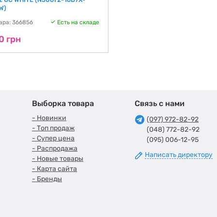
W)
ара: 366856
Есть на складе
0 грн
Выборка товара
Связь с нами
- Новинки
(097) 972-82-92
- Топ продаж
(048) 772-82-92
- Супер цена
(095) 006-12-95
- Распродажа
Написать директору
- Новые товары
- Карта сайта
- Бренды