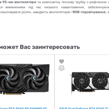
а 95-мм вентилятори
та композитну теплову трубку з рифленою 
ься вимкненими під час низького навантаження, забезпечую
лаштовувати розгін, швидкість вентиляторів і
RGB-підсвічування
, 
может Вас заинтересовать
Force RTX 5060 8G GAMING OC
ASUS Dual GeForce RTX 5060 Ti