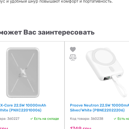
пус и удобный шнур повышают комфорт и портативность.
может Вас заинтересовать
 X-Core 22.5W 10000mAh
Proove Neutron 22.5W 10000m
/White (PNXC22010006)
Silver/White (PBNE22022206)
ара: 360227
Есть на складе
Код товара: 360238
Есть н
грн
1749 грн