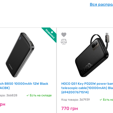
Вся распро
ch B850 10000mAh 12W Black
HOCO Q51 Key PD20W power ban
ACBK)
telescopic cable(10000mAh) Bla
(6942007671514)
ара: 366828
Есть на складе
Код товара: 367939
Есть н
грн
770 грн