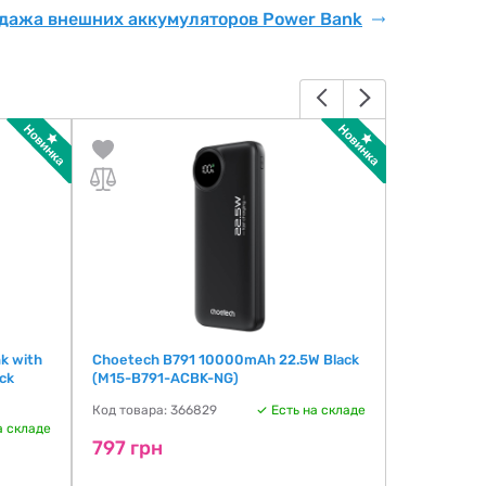
дажа внешних аккумуляторов Power Bank
k with
Choetech B791 10000mAh 22.5W Black
Choetech 
ck
(M15-B791-ACBK-NG)
(B728-CCB
Код товара: 366829
Есть на складе
Код товара:
а складе
797 грн
797 грн