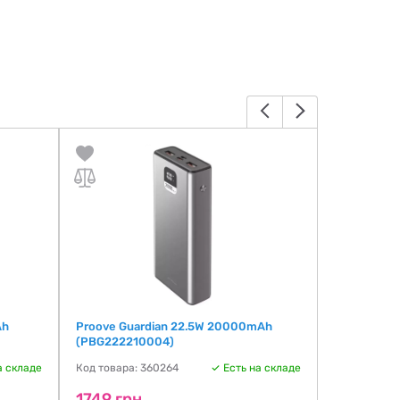
Ah
Proove Guardian 22.5W 20000mAh
Proove Hype
(PBG222210004)
20000mAh 
а складе
Код товара: 360264
Есть на складе
Код товара:
1749 грн
1749 гр