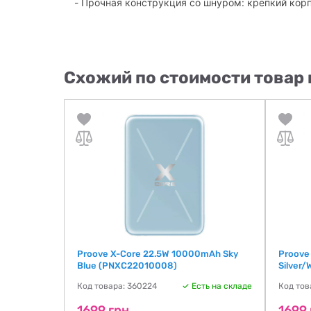
- Прочная конструкция со шнуром: крепкий кор
Схожий по стоимости товар 
0000mAh
Proove X-Core 22.5W 10000mAh Sky
Proove
Blue (PNXC22010008)
Silver
ть на складе
Код товара: 360224
Есть на складе
Код тов
1699 грн
1699 