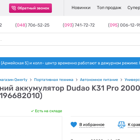
Новинки
Топ продаж
Супер
Обратный звонок
2
(
048
) 706-52-25
(
093
) 741-72-72
(
095
) 006-12-9
(Армейская 5) и колл- центр временно работают в дежурном режиме: Пн-п
магазин Qwerty
Портативная техника
Автономное питание
Универс
ний аккумулятор Dudao K31 Pro 200
7196682010)
Есть на складе
В избранное
К сра