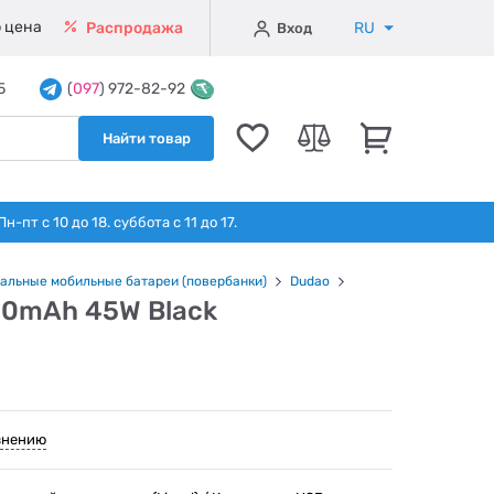
 цена
RU
Распродажа
Вход
5
(
097
) 972-82-92
Найти товар
т с 10 до 18. суббота с 11 до 17.
альные мобильные батареи (повербанки)
Dudao
00mAh 45W Black
внению