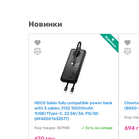
Новинки
0W Black
HOCO Sabio fully compatible power bank
Choete
with 3 cables J132 10000mAh
(B850-
1USB/1Type-C, 22.5W/3A, PD/QC
ть на складе
Код тов
(6942007632577)
694 
Код товара: 367940
Есть на складе
670 грн