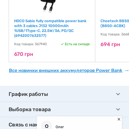
HOCO Sabio fully compatible power bank
Choetech B850
with 3 cables J132 10000mAh
(B850-ACBK)
1USB/1Type-C, 22.5W/3A, PD/QC
де
Код товара: 366
(6942007632577)
694 грн
Код товара: 367940
Есть на складе
670 грн
Все новинки внешних аккумуляторов Power Bank
График работы
Выборка товара
Связь с нами