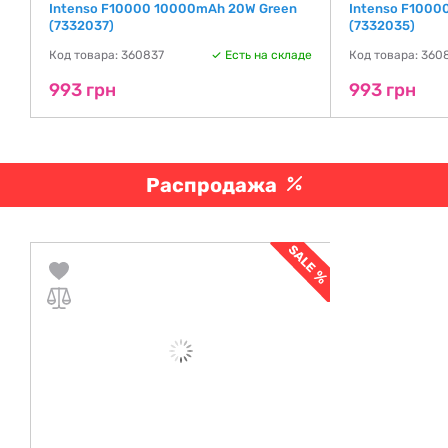
Intenso F10000 10000mAh 20W Green
Intenso F1000
(7332037)
(7332035)
де
Код товара: 360837
Есть на складе
Код товара: 360
993 грн
993 грн
Распродажа