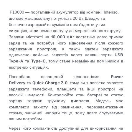
F10000
— портативний акумулятор від компанії
Intenso
,
що має максимальну потужність
20
Вт
. Швидко та
безпечно заряджайте сумісні із ним ґаджети у тих
ситуаціях, коли немає доступу до мережі змінного струму.
Завдяки місткості на
10 000 мАг
достатньо довго тримає
заряд та не потребує його відновлення після кожного
заряджання пристроїв, а також здатен заряджати
одночасно декілька ґаджетів через наявні порти
USB
Type-A
та
Type-C
, тому стане незамінним помічником в
екстрених ситуаціях.
Павербанк оснащений технологіями
Power
Delivery
та
Quick Charge 3.0
, тому ви з легкістю зможете
заряджати телефони, планшети та інші пристрої на
високій швидкості. Контролюйте стан батареї та статус
заряду завдяки зручному
дисплею.
Модель має
комплекси захисту від замикання, перезавантаження
струму, зниженої напруги тощо, тому довго слугуватиме
вашим потребам.
Через його компактність доступний для використання не