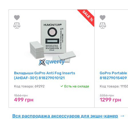
Вкладыши GoPro Anti Fog Inserts
GoPro Portable
(AHDAF-301) 818279010121
818279015409
де
Код товара: 69292
Есть на складе
Код товара: 1115
1566 грн
3356 грн
499 грн
1299 грн
Вся распродажа аксессуаров для экшн-камер