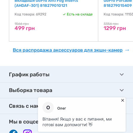
Вкладыши GoPro Anti Fog Inserts
GoPro Portable
(AHDAF-301) 818279010121
818279015409
Код товара: 69292
Есть на складе
Код товара: 1115
де
1566 грн
3356 грн
499 грн
1299 грн
Вся распродажа аксессуаров для экшн-камер
График работы
Выборка товара
Связь с нами
Мы в соцсетях