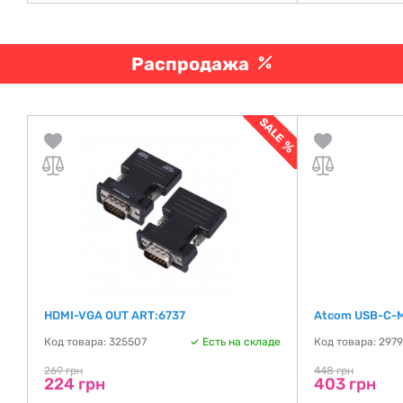
Распродажа
o
HDMI-VGA OUT ART:6737
Atcom USB-C-M
Код товара: 325507
Есть на складе
Код товара: 297
269 грн
448 грн
224 грн
403 грн
де