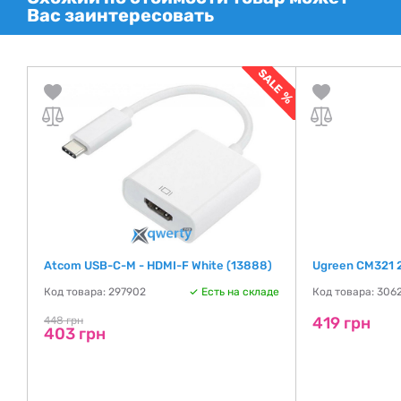
Вас заинтересовать
Me
Atcom USB-C-M - HDMI-F White (13888)
Ugreen CM321 2
Код товара: 297902
Есть на складе
Код товара: 306
де
419 грн
448 грн
403 грн