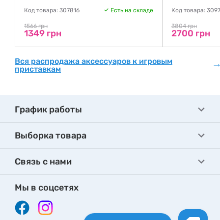
де
Код товара: 307816
Есть на складе
Код товара: 309
1566 грн
3804 грн
1349 грн
2700 грн
Вся распродажа аксессуаров к игровым
приставкам
График работы
Выборка товара
Связь с нами
Мы в соцсетях