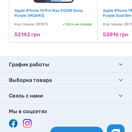
k
Apple iPhone 14 Pro Max 512GB Deep
Apple iPhone 1
Purple (MQAM3)
Purple Dual Si
де
Код товара: 281873
Есть на складе
Код товара: 2871
52142 грн
52816 грн
График работы
Выборка товара
Связь с нами
Мы в соцсетях