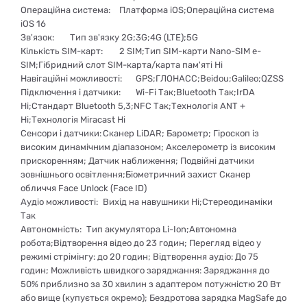
Операційна система:
Платформа iOS;Операційна система
iOS 16
Зв'язок:
Тип зв'язку 2G;3G;4G (LTE);5G
Кількість SIM-карт:
2 SIM;Тип SIM-карти Nano-SIM e-
SIM;Гібридний слот SIM-карта/карта пам'яті Ні
Навігаційні можливості:
GPS;ГЛОНАСС;Beidou;Galileo;QZSS
Підключення і датчики:
Wi-Fi Так;Bluetooth Так;IrDA
Ні;Стандарт Bluetooth 5,3;NFC Так;Технологія ANT +
Ні;Технологія Miracast Ні
Сенсори і датчики:
Сканер LiDAR; Барометр; Гіроскоп із
високим динамічним діапазоном; Акселерометр із високим
прискоренням; Датчик наближення; Подвійні датчики
зовнішнього освітлення;Біометричний захист Сканер
обличчя Face Unlock (Face ID)
Аудіо можливості:
Вихід на навушники Ні;Стереодинаміки
Так
Aвтономність:
Тип акумулятора Li-Ion;Автономна
робота;Відтворення відео до 23 годин; Перегляд відео у
режимі стрімінгу: до 20 годин; Відтворення аудіо: До 75
годин; Можливість швидкого заряджання: Заряджання до
50% приблизно за 30 хвилин з адаптером потужністю 20 Вт
або вище (купується окремо); Бездротова зарядка MagSafe до