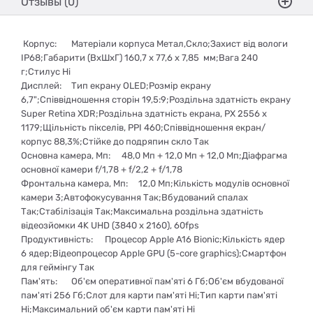
Отзывы (0)
Корпус:
Матеріали корпуса Метал,Скло;Захист від вологи
IP68;Габарити (ВхШхГ) 160,7 х 77,6 х 7,85 мм;Вага 240
г;Стилус Ні
Дисплей:
Тип екрану OLED;Розмір екрану
6,7";Співвідношення сторін 19,5:9;Роздільна здатність екрану
Super Retina XDR;Роздільна здатність екрана, PX 2556 x
1179;Щільність пікселів, PPI 460;Співвідношення екран/
корпус 88,3%;Стійке до подряпин скло Так
Основна камера, Мп:
48,0 Мп + 12,0 Мп + 12,0 Мп;Діафрагма
основної камери f/1,78 + f/2,2 + f/1,78
Фронтальна камера, Мп:
12,0 Мп;Кількість модулів основної
камери 3;Автофокусування Так;Вбудований спалах
Так;Стабілізація Так;Максимальна роздільна здатність
відеозйомки 4K UHD (3840 x 2160), 60fps
Продуктивність:
Процесор Apple A16 Bionic;Кількість ядер
6 ядер;Відеопроцесор Apple GPU (5-core graphics);Смартфон
для геймінгу Так
Пам'ять:
Об'єм оперативної пам'яті 6 Гб;Об'єм вбудованої
пам'яті 256 Гб;Слот для карти пам'яті Ні;Тип карти пам'яті
Ні;Максимальний об'єм карти пам'яті Ні