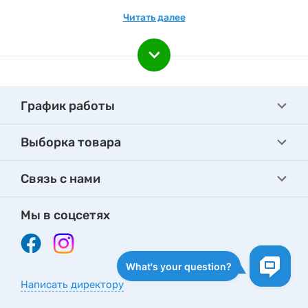
Подпишитесь на e-mail рассылку, чтобы быть вкурсе
Читать далее
наших акционных предложениях и новинках.
График работы
Выборка товара
Связь с нами
Мы в соцсетях
Написать директору