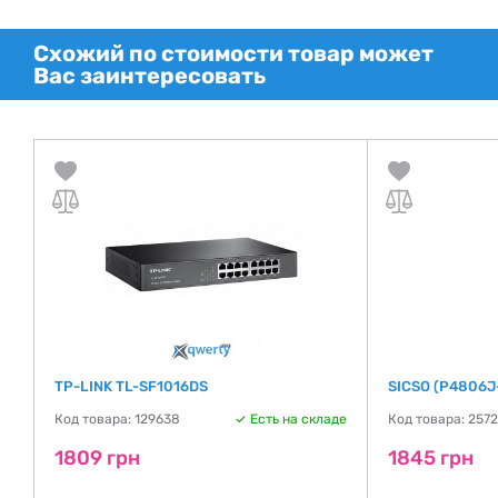
Схожий по стоимости товар может
Вас заинтересовать
TP-LINK TL-SF1016DS
SICSO (P4806J
де
Код товара: 129638
Есть на складе
Код товара: 257
1809 грн
1845 грн