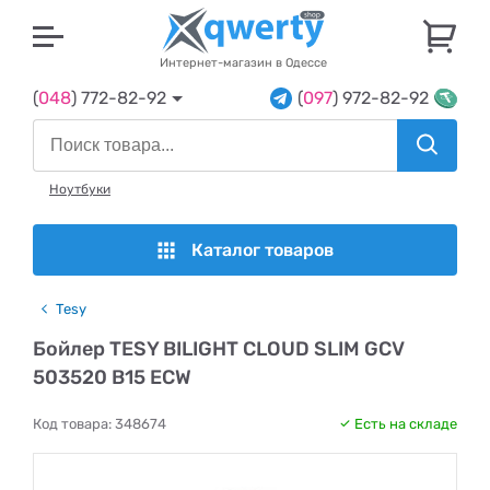
U
Интернет-магазин в Одессе
(
048
) 772-82-92
(
097
) 972-82-92
Ноутбуки
Каталог товаров
Tesy
Бойлер TESY BILIGHT CLOUD SLIM GCV
503520 B15 ECW
Код товара:
348674
Есть на складе