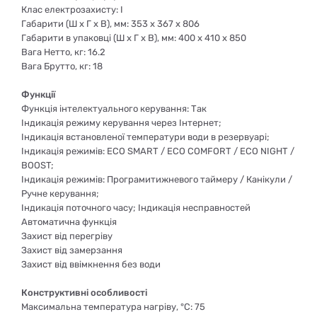
Клас електрозахисту: I
Габарити (Ш х Г х В), мм: 353 х 367 х 806
Габарити в упаковці (Ш х Г х В), мм: 400 х 410 х 850
Вага Нетто, кг: 16.2
Вага Брутто, кг: 18
Функції
Функція інтелектуального керування: Так
Індикація режиму керування через Інтернет;
Індикація встановленої температури води в резервуарі;
Індикація режимів: ECO SMART / ECO COMFORT / ECO NIGHT /
BOOST;
Індикація режимів: Програмитижневого таймеру / Канікули /
Ручне керування;
Індикація поточного часу; Індикація несправностей
Автоматична функція
Захист від перегріву
Захист від замерзання
Захист від ввімкнення без води
Конструктивні особливості
Максимальна температура нагріву, °С: 75