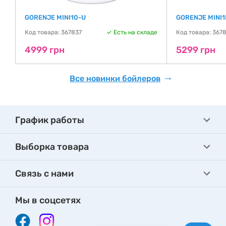
GORENJE MINI10-U
GORENJE MINI1
де
Код товара: 367837
Есть на складе
Код товара: 367
4999 грн
5299 грн
Все новинки бойлеров
График работы
Выборка товара
Связь с нами
Мы в соцсетях