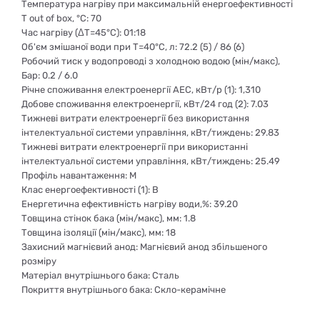
Температура нагріву при максимальній енергоефективності
T out of box, °С: 70
Час нагріву (ΔT=45°С): 01:18
Об'єм змішаної води при Т=40°С, л: 72.2 (5) / 86 (6)
Робочий тиск у водопроводі з холодною водою (мін/макс),
Бар: 0.2 / 6.0
Річне споживання електроенергії АЕС, кВт/р (1): 1,310
Добове споживання електроенергії, кВт/24 год (2): 7.03
Тижневі витрати електроенергії без використання
інтелектуальної системи управління, кВт/тиждень: 29.83
Тижневі витрати електроенергії при використанні
інтелектуальної системи управління, кВт/тиждень: 25.49
Профіль навантаження: M
Клас енергоефективності (1): B
Енергетична ефективність нагріву води,%: 39.20
Товщина стінок бака (мін/макс), мм: 1.8
Товщина ізоляції (мін/макс), мм: 18
Захисний магнієвий анод: Магнієвий анод збільшеного
розміру
Матеріал внутрішнього бака: Сталь
Покриття внутрішнього бака: Скло-керамічне