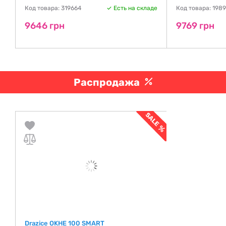
де
Код товара: 319664
Есть на складе
Код товара: 1989
9646 грн
9769 грн
Распродажа
Drazice OKHE 100 SMART