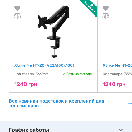
Xtrike Me HT-20 (VESA100х100)
Xtrike Me HT-
де
Код товара: 366969
Есть на складе
Код товара: 3669
1240 грн
1240 грн
Все новинки подставок и креплений для
телевизоров
График работы