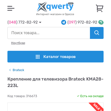
U
Интернет-магазин в Одессе
(
048
) 772-82-92
(
097
) 972-82-92
Ноутбуки
Каталог товаров
Brateck
Крепление для телевизора Brateck KMA28-
223L
Код товара:
316673
Есть на складе