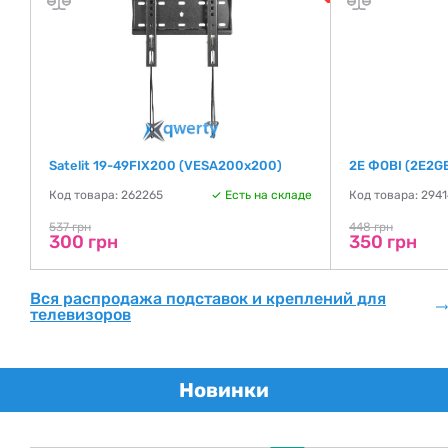
Satelit 19-49FIX200 (VESA200х200)
2E ФОВІ (2E2G
де
Код товара: 262265
Есть на складе
Код товара: 294
537 грн
448 грн
300 грн
350 грн
Вся распродажа подставок и креплений для
телевизоров
Новинки