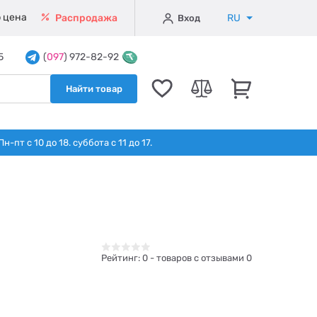
 цена
RU
Распродажа
Вход
5
(
097
) 972-82-92
Найти товар
т с 10 до 18. суббота с 11 до 17.
Рейтинг:
0
- товаров с отзывами 0