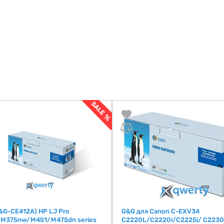
&G-CE412A) HP LJ Pro
G&G для Canon C-EXV34
M375nw/M451/M475dn series
C2220L/C2220i/C2225i/ C2230i