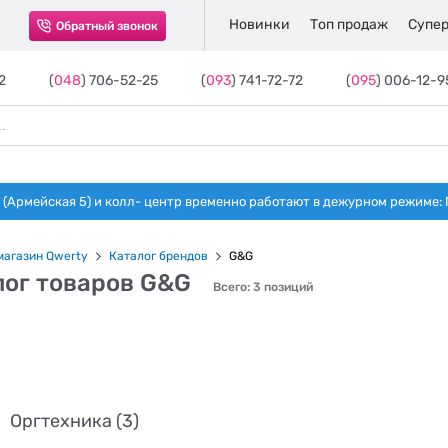
Новинки
Топ продаж
Супер
Обратный звонок
2
(
048
) 706-52-25
(
093
) 741-72-72
(
095
) 006-12-9
(Армейская 5) и колл- центр временно работают в дежурном режиме: Пн-п
магазин Qwerty
Каталог брендов
G&G
лог товаров G&G
Всего: 3 позиций
Оргтехника (3)