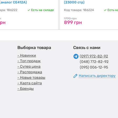
 (аналог CE412A)
(23000 стр)
ара: 186222
Есть на складе
Код товара: 186224
Есть н
н
1790 грн
грн
899 грн
Выборка товара
Связь с нами
- Новинки
(097) 972-82-92
- Топ продаж
(048) 772-82-92
- Супер цена
(095) 006-12-95
- Распродажа
Написать директору
- Новые товары
- Карта сайта
- Бренды