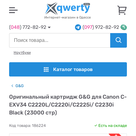
U
Интернет-магазин в Одессе
(
048
) 772-82-92
(
097
) 972-82-92
Ноутбуки
Каталог товаров
G&G
Оригинальный картридж G&G для Canon C-
EXV34 C2220L/C2220i/C2225i/ C2230i
Black (23000 стр)
Код товара:
186224
Есть на складе