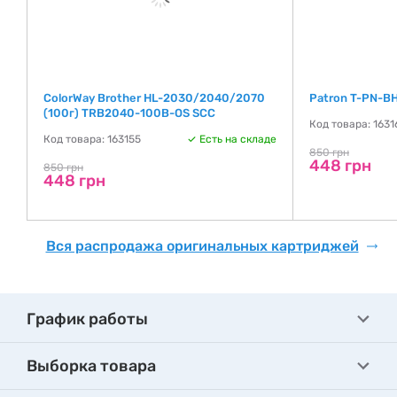
ColorWay Brother HL-2030/2040/2070
Patron T-PN-B
(100г) TRB2040-100B-OS SCC
Код товара: 1631
де
Код товара: 163155
Есть на складе
850 грн
448 грн
850 грн
448 грн
Вся распродажа оригинальных картриджей
График работы
Выборка товара