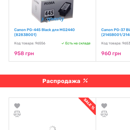
Canon PG-445 Black для MG2440
Canon PG-37 Bl
(8283B001)
(2145B001/21
де
Код товара: 96556
Есть на складе
Код товара: 965
958 грн
960 грн
Распродажа