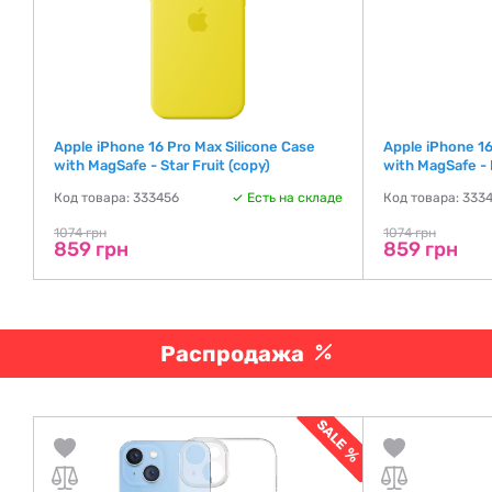
Apple iPhone 16 Pro Max Silicone Case
Apple iPhone 16
with MagSafe - Star Fruit (copy)
with MagSafe - 
де
Код товара: 333456
Есть на складе
Код товара: 333
1074 грн
1074 грн
859 грн
859 грн
Распродажа