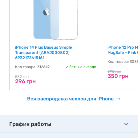
iPhone 14 Plus Baseus Simple
iPhone 12 Pro M
Transparent (ARAJ000802)
MagSafe - Pink 
6932172615161
де
Код товара: 308
Код товара: 312649
Есть на складе
895 грн
350 грн
582 грн
296 грн
Вся распродажа чехлов для iPhone
График работы