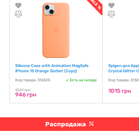
Silicone Case with Animation MagSafe
Spigen для Appl
iPhone 15 Orange Sorbet (Copy)
Crystal Glitter
де
Код товара: 312605
Есть на складе
Код товара: 313
1015 грн
1029 грн
946 грн
Распродажа