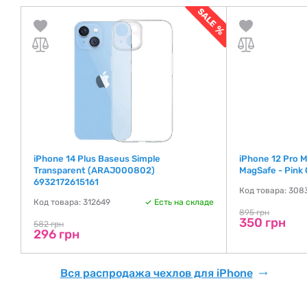
iPhone 14 Plus Baseus Simple
iPhone 12 Pro M
Transparent (ARAJ000802)
MagSafe - Pink 
6932172615161
де
Код товара: 308
Код товара: 312649
Есть на складе
895 грн
350 грн
582 грн
296 грн
Вся распродажа чехлов для iPhone