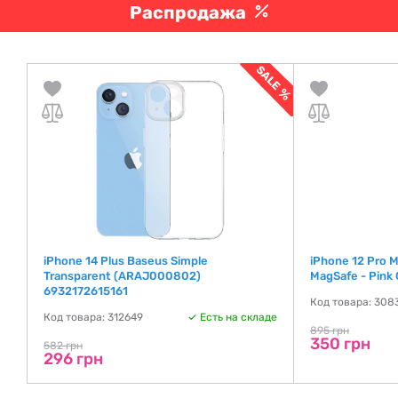
Распродажа
iPhone 14 Plus Baseus Simple
iPhone 12 Pro M
Transparent (ARAJ000802)
MagSafe - Pink 
6932172615161
де
Код товара: 308
Код товара: 312649
Есть на складе
895 грн
350 грн
582 грн
296 грн