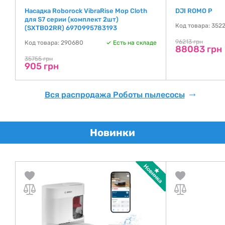
Насадка Roborock VibraRise Mop Cloth
DJI ROMO P
для S7 серии (комплект 2шт)
де
Код товара: 352
(SXTB02RR) 6970995783193
96213 грн
Код товара: 290680
Есть на складе
88083 грн
35755 грн
905 грн
Вся распродажа Роботы пылесосы
Новинки