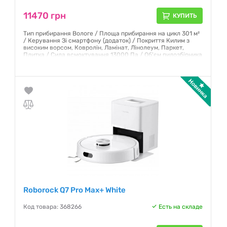
11470 грн
КУПИТЬ
Тип прибирання Вологе / Площа прибирання на цикл 301 м²
/ Керування Зі смартфону (додаток) / Покриття Килим з
високим ворсом, Ковролін, Ламінат, Лінолеум, Паркет,
Плитка / Сила всмоктування 13000 Па / Об'єм пилозбірника
0.4 л / Ємність акумулятора 3200 мА·год / Колір виробу
Чорний
Гарантия:
12 месяцев
Roborock Q7 Pro Max+ White
Код товара: 368266
Есть на складе