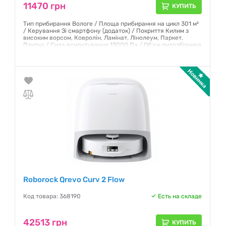
11470 грн
КУПИТЬ
Тип прибирання Вологе / Площа прибирання на цикл 301 м²
/ Керування Зі смартфону (додаток) / Покриття Килим з
високим ворсом, Ковролін, Ламінат, Лінолеум, Паркет,
Плитка / Сила всмоктування 13000 Па / Об'єм пилозбірника
0.4 л / Ємність акумулятора 3200 мА·год / Колір виробу
Білий
Гарантия:
12 месяцев
Roborock Qrevo Curv 2 Flow
Код товара: 368190
Есть на складе
42513 грн
КУПИТЬ