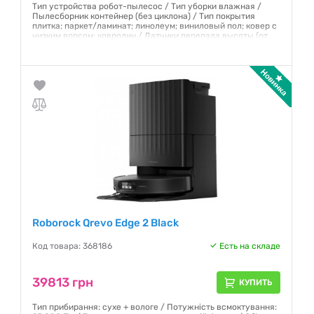
Тип устройства робот-пылесос / Тип уборки влажная /
Пылесборник контейнер (без циклона) / Тип покрытия
плитка; паркет/ламинат; линолеум; виниловый пол; ковер с
низким ворсом; ковролин / Датчики перепада высоты (от
падения с лестницы); препятствия / Потребляемая
мощность 60 Вт / Фильтры HEPA E11
Гарантия:
12 месяцев
Roborock Qrevo Edge 2 Black
Код товара: 368186
Есть на складе
39813 грн
КУПИТЬ
Тип прибирання: сухе + вологе / Потужність всмоктування: