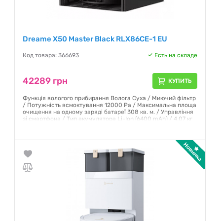
Dreame X50 Master Black RLX86CE-1 EU
Код товара: 366693
Есть на складе
42289 грн
КУПИТЬ
Функція вологого прибирання Волога Суха / Миючий фільтр
/ Потужність всмоктування 12000 Pa / Максимальна площа
очищення на одному заряді батареї 308 кв. м. / Управління
зі смартфона / Тип акумулятора Li-Ion (6400 mAh) / 4.07 кг
(робот) 12.03 кг (станція)
Гарантия:
12 месяцев