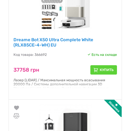
Dreame Bot X50 Ultra Complete White
(RLX85CE-4-WH) EU
Код товара: 366692
Есть на складе
37758 грн
КУПИТЬ
Лазер (LIDAR) / Максимальная мощность всасывания
20000 Па / Системы дополнительной навигации 3D
Structured Light, AI Camera, Dual Lasers, Инфракрасные
датчики, Механический бампер / Тип уборки Сухая и
влажная
Гарантия:
12 месяцев