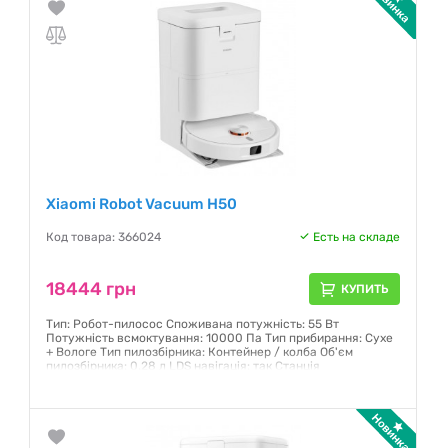
Xiaomi Robot Vacuum H50
Код товара: 366024
Есть на складе
18444 грн
КУПИТЬ
Тип: Робот-пилосос Споживана потужність: 55 Вт
Потужність всмоктування: 10000 Па Тип прибирання: Сухе
+ Вологе Тип пилозбірника: Контейнер / колба Об'єм
пилозбірника: 0.28 л LDS навігація: так Станція
самообслуговування: так Колір: Білий
Гарантия:
12 месяцев