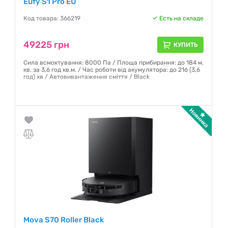
Eufy S1 Pro EU
Код товара: 366219
Есть на складе
49225 грн
КУПИТЬ
Сила всмоктування: 8000 Па / Площа прибирання: до 184 м.
кв. за 3,6 год кв.м. / Час роботи від акумулятора: до 216 (3,6
год) хв / Автовивантаження сміття / Black
Гарантия:
12 месяцев
Mova S70 Roller Black