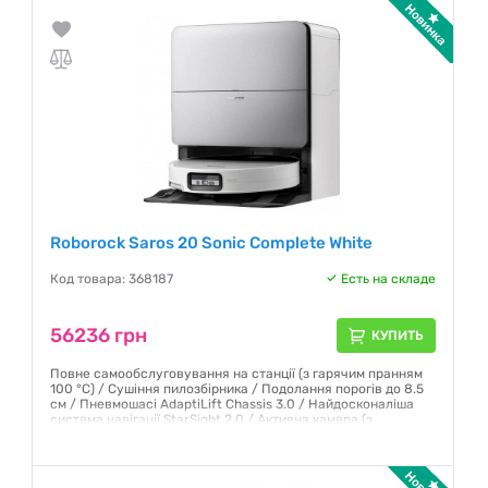
Roborock Saros 20 Sonic Complete White
Код товара: 368187
Есть на складе
56236 грн
КУПИТЬ
Повне самообслуговування на станції (з гарячим пранням
100 °C) / Сушіння пилозбірника / Подолання порогів до 8.5
см / Пневмошасі AdaptiLift Chassis 3.0 / Найдосконаліша
система навігації StarSight 2.0 / Активна камера (з
відеотрансляцією)
Гарантия:
12 месяцев