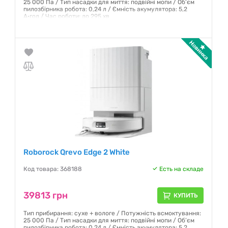
25 000 Па / Тип насадки для миття: подвійні мопи / Об’єм
пилозбірника робота: 0,24 л / Ємність акумулятора: 5,2
А·год / Час роботи: до 295 хв
Гарантия:
12 месяцев
Roborock Qrevo Edge 2 White
Код товара: 368188
Есть на складе
39813 грн
КУПИТЬ
Тип прибирання: сухе + вологе / Потужність всмоктування:
25 000 Па / Тип насадки для миття: подвійні мопи / Об’єм
пилозбірника робота: 0,24 л / Ємність акумулятора: 5,2