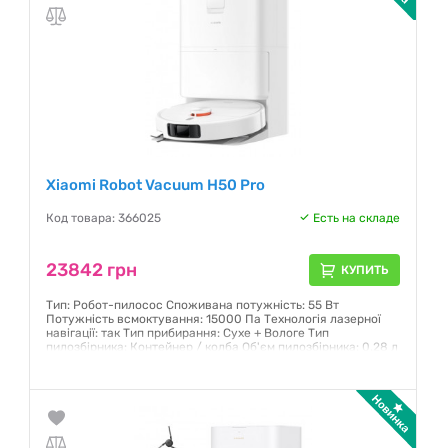
Xiaomi Robot Vacuum H50 Pro
Код товара: 366025
Есть на складе
23842 грн
КУПИТЬ
Тип: Робот-пилосос Споживана потужність: 55 Вт
Потужність всмоктування: 15000 Па Технологія лазерної
навігації: так Тип прибирання: Сухе + Вологе Тип
пилозбірника: Контейнер / колба Об'єм пилозбірника: 0.28 л
Напруга акумулятора: 14.4 В Ємність акумулятору: 5.2 Аг
Станція самообслуговування: так Колір: Білий
Гарантия:
12 месяцев