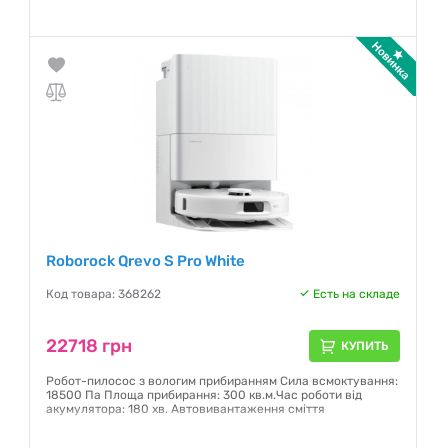
заряджання: близько 4 год
Гарантия:
12 месяцев
Roborock Qrevo S Pro White
Код товара: 368262
Есть на складе
22718 грн
КУПИТЬ
Робот-пилосос з вологим прибиранням Сила всмоктування:
18500 Па Площа прибирання: 300 кв.м.Час роботи від
акумулятора: 180 хв. Автовивантаження сміття
Гарантия:
12 месяцев