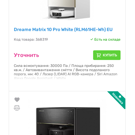
Dreame Matrix 10 Pro White (RLM61HE-Wh) EU
Код товара: 368319
Есть на складе
Уточнить
КУПИТЬ
Сила всмоктування: 30000 Па / Площа прибирання: 250
кв.м. / Автовивантаження сміття / Висота подоланого
порога, мм: 40 / Лазер (LIDAR) AI RGB-камера / Siri Amazon
Alexa Google Assistant / White
Гарантия:
12 месяцев