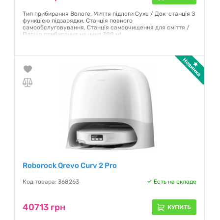
Тип прибирання Вологе, Миття підлоги Сухе / Док-станція З
функцією підзарядки, Станція повного
самообслуговування, Станція самоочищення для сміття /
Площа прибирання на цикл 300 м²
Гарантия:
12 месяцев
Roborock Qrevo Curv 2 Pro
Код товара: 368263
Есть на складе
40713 грн
КУПИТЬ