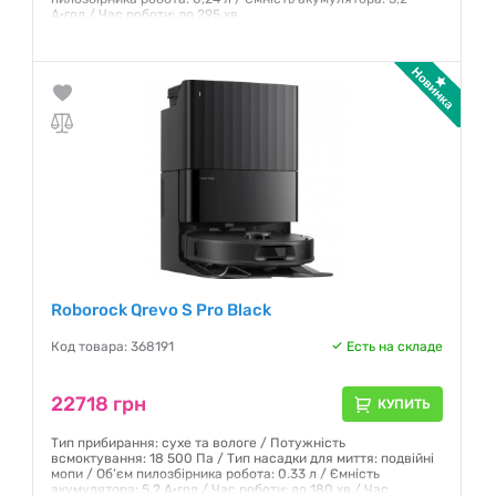
А·год / Час роботи: до 295 хв
Гарантия:
12 месяцев
Roborock Qrevo S Pro Black
Код товара: 368191
Есть на складе
22718 грн
КУПИТЬ
Тип прибирання: сухе та вологе / Потужність
всмоктування: 18 500 Па / Тип насадки для миття: подвійні
мопи / Об’єм пилозбірника робота: 0.33 л / Ємність
акумулятора: 5,2 А·год / Час роботи: до 180 хв / Час