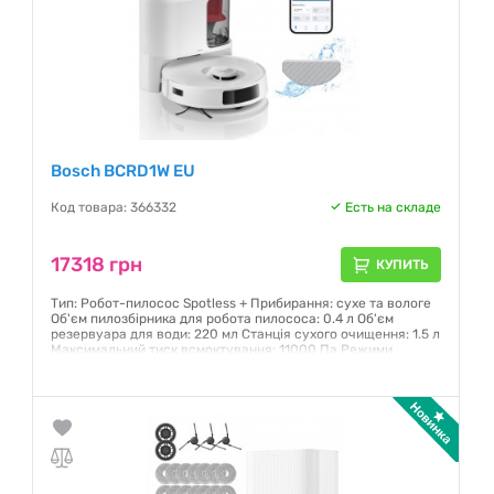
Bosch BCRD1W EU
Код товара: 366332
Есть на складе
17318 грн
КУПИТЬ
Тип: Робот-пилосос Spotless + Прибирання: сухе та вологе
Об'єм пилозбірника для робота пилососа: 0.4 л Об'єм
резервуара для води: 220 мл Станція сухого очищення: 1.5 л
Максимальний тиск всмоктування: 11000 Па Режими
потужності: Еко, Тихий, Турбо Home Connect: Так Навігація
та поведінка на основі датчиків: 360° LiDAR навігація,
бампер, виявлення килимів, сенсор слідування вздовж
стіни.
Гарантия:
12 месяцев