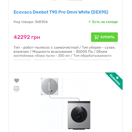
Ecovacs Deebot T90 Pro Omni White (DEX95)
Код товара: 368306
Есть на складе
42292 грн
КУПИТЬ
Тип - робот-пылесос с самоочисткой / Тип уборки - сухая,
влажная / Мощность всасывания - 30000 Па / Объем
контейнера сбора пыли - 250 мл / Тип обрабатываемого
покрытия - твердый пол, ковер / Технология навигации -
лазерная (Lidar) / Время работы от аккумулятора на 1
заряде - 350 мин /
Гарантия:
12 месяцев