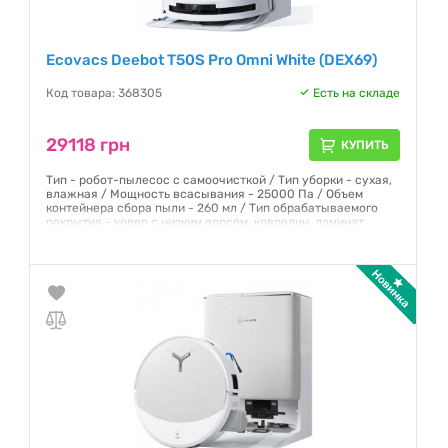
Ecovacs Deebot T50S Pro Omni White (DEX69)
Код товара: 368305
Есть на складе
29118 грн
КУПИТЬ
Тип - робот-пылесос с самоочисткой / Тип уборки - сухая,
влажная / Мощность всасывания - 25000 Па / Объем
контейнера сбора пыли - 260 мл / Тип обрабатываемого
покрытия - ковер с низким ворсом, ковролин, ламинат,
линолеум, паркет, плитка / Технология навигации -
лазерная (Lidar) / Время работы от аккумулятора на 1
заряде - 250 мин /
Гарантия:
12 месяцев