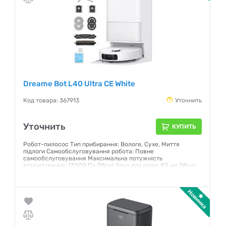
Dreame Bot L40 Ultra CE White
Код товара: 367913
Уточнить
Уточнить
КУПИТЬ
Робот-пилосос Тип прибирання: Вологе, Сухе, Миття
підлоги Самообслуговування робота: Повне
самообслуговування Максимальна потужність
всмоктування: 13000 Па Обсяг бака для води: 80 мл Обсяг
пилосбірника: 320 мл Миюча насадка: Подвійні обертові
мопи (Dual Rotary) Тип основної навігаційної системи: Лазер
(LIDAR) Колір: Білий
Гарантия:
12 месяцев