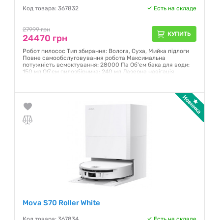
Код товара: 367832
Есть на складе
27999 грн
КУПИТЬ
24470 грн
Робот пилосос Тип збирання: Волога, Суха, Мийка підлоги
Повне самообслуговування робота Максимальна
потужність всмоктування: 28000 Па Об'єм бака для води:
150 мл Об'єм пилозбірника: 240 мл Лазерна навігація
(LIDAR), RGB-камера зі штучним інтелектом Колір: Чорний
Розміри: 350 x 350 x 90 мм
Гарантия:
12 месяцев
Mova S70 Roller White
Код товара: 367834
Есть на складе