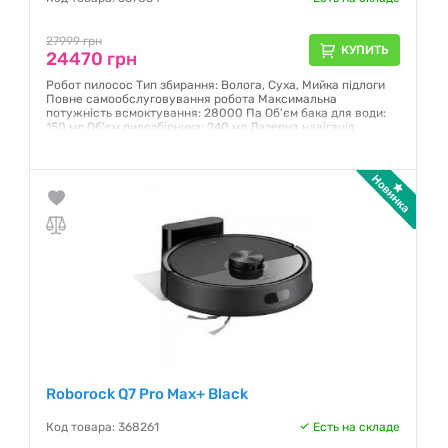
27999 грн
КУПИТЬ
24470 грн
Робот пилосос Тип збирання: Волога, Суха, Мийка підлоги
Повне самообслуговування робота Максимальна
потужність всмоктування: 28000 Па Об'єм бака для води:
150 мл Об'єм пилозбірника: 240 мл Лазерна навігація
(LIDAR), RGB-камера зі штучним інтелектом Колір: білий
Розміри: 350 x 350 x 90 мм
Гарантия:
12 месяцев
Roborock Q7 Pro Max+ Black
Код товара: 368261
Есть на складе