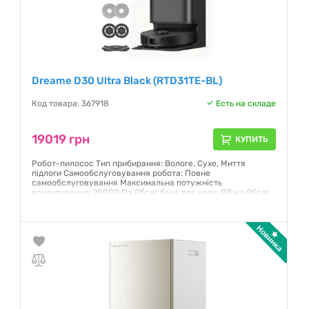
Dreame D30 Ultra Black (RTD31TE-BL)
Код товара: 367918
Есть на складе
19019 грн
КУПИТЬ
Робот-пилосос Тип прибирання: Вологе, Сухе, Миття
підлоги Самообслуговування робота: Повне
самообслуговування Максимальна потужність
всмоктування: 25000 Па Обсяг бака для води: 80 мл Обсяг
пилозбірника: 250 мл Миюча насадка: Подвійні обертові
мопи (Dual Rotary) Тип основної навігаційної системи: Лазер
(LIDAR) Ємність акумулятора: Li-ion 5200 mAh Колір: Чорний
Гарантия:
12 месяцев