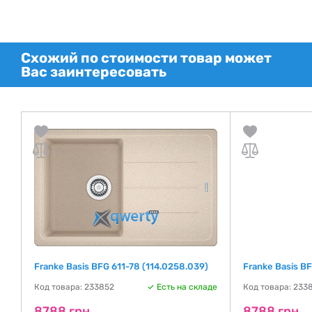
Схожий по стоимости товар может
Вас заинтересовать
Franke Basis BFG 611-78 (114.0258.039)
Franke Basis B
де
Код товара: 233852
Есть на складе
Код товара: 233
8788 грн
8788 грн