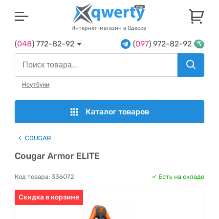
U
Интернет-магазин в Одессе
(
048
) 772-82-92
(
097
) 972-82-92
Ноутбуки
Каталог товаров
COUGAR
Cougar Armor ELITE
Код товара:
336072
Есть на складе
Скидка в корзине