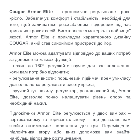
Cougar Armor Elite
— ергономічне регульоване ігрове
крісло. Забезпечує комфорт і стабільність, необхідні для
того, щоб залишатися розслабленим і здоровим під час
тривалих ігрових сесій. Виготовлене з матеріалів найвищої
якості, Armor Elite є прикладом характерного дизайну
COUGAR, який став синонімом пристрасті до ігор.
Armor Elite можна адаптувати відповідно до ваших потреб
за допомогою кількох функцій:
- нахил до 160º: регулюйте зручне для вас положення,
коли вам потрібно відпочити;
- регулювання висоти: поршневий підіймач преміум-класу
дозволяє легко регулювати висоту крісла;
- зручний кут нахилу: регулятор, розташований під Armor
Elite, дозволяє точно налаштувати рівень опору та
необхідний нахил.
Підлокітники Armor Elite регулюються у двох вимірах –
вертикальному та горизонтальному – що дозволяє вам
знайти оптимальне положення для гри. Переміщення
підлокітника вгору або вниз допоможе вам знайти
найбільш відповідне розташування.