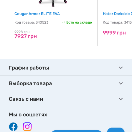
Cougar Armor ELITE EVA
Hator Darkside
де
Код товара: 340523
Есть на складе
Код товара: 341
9999 грн
9998 грн
7927 грн
График работы
Выборка товара
Связь с нами
Мы в соцсетях