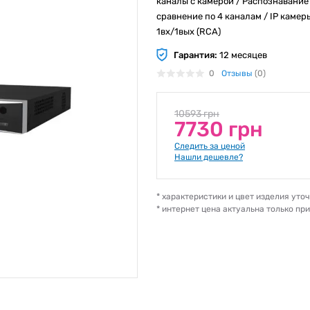
каналы с камерой / Распознавание 
сравнение по 4 каналам / IP камер
1вх/1вых (RCA)
Гарантия:
12 месяцев
0
Отзывы
(0)
10593 грн
7730 грн
Следить за ценой
Нашли дешевле?
* характеристики и цвет изделия ут
* интернет цена актуальна только пр