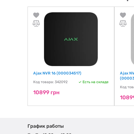
ON
Ajax NVR 16 (000034517)
Ajax N
(00003
ть на складе
Код товара: 342092
Есть на складе
Код тов
10899 грн
1089
График работы