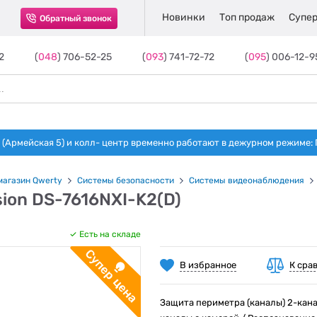
Новинки
Топ продаж
Супер
Обратный звонок
2
(
048
) 706-52-25
(
093
) 741-72-72
(
095
) 006-12-9
(Армейская 5) и колл- центр временно работают в дежурном режиме: Пн-п
магазин Qwerty
Системы безопасности
Системы видеонаблюдения
sion DS-7616NXI-K2(D)
Есть на складе
В избранное
К сра
Защита периметра (каналы) 2-канал