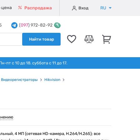
 цена
RU
Распродажа
Вход
5
(
097
) 972-82-92
Найти товар
т с 10 до 18. суббота с 11 до 17.
Видеорегистраторы
Hikvision
внению
ьный, 4 МП (сетевая HD-камера, H.264/H.265); все