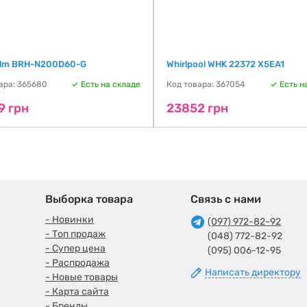
elm BRH-N200D60-G
Whirlpool WHK 22372 X5EA1
ара: 365680
Есть на складе
Код товара: 367054
Есть н
9 грн
23852 грн
Выборка товара
Связь с нами
- Новинки
(097) 972-82-92
- Топ продаж
(048) 772-82-92
- Супер цена
(095) 006-12-95
- Распродажа
Написать директору
- Новые товары
- Карта сайта
- Бренды