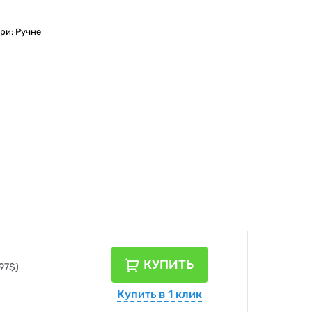
ри: Ручне
КУПИТЬ
97$)
Купить в 1 клик