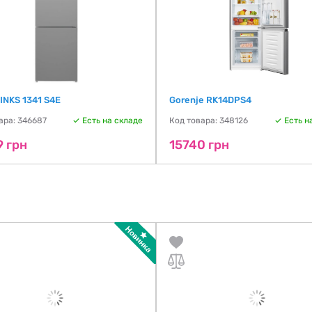
 INKS 1341 S4E
Gorenje RK14DPS4
ара: 346687
Есть на складе
Код товара: 348126
Есть н
9 грн
15740 грн