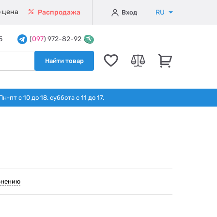
 цена
RU
Распродажа
Вход
5
(
097
) 972-82-92
Найти товар
т с 10 до 18. суббота с 11 до 17.
внению