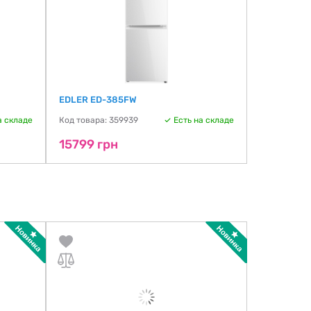
EDLER ED-385FW
Gorenje R
а складе
Код товара: 359939
Есть на складе
Код товара:
15799 грн
15999 г