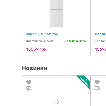
Indesit INKS 1341 W4E
Indesit
ть на складе
Код товара: 346686
Есть на складе
Код тов
15559 грн
1569
Новинки