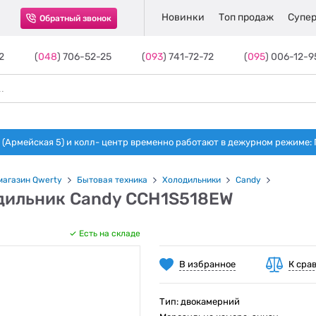
Новинки
Топ продаж
Супер
Обратный звонок
2
(
048
) 706-52-25
(
093
) 741-72-72
(
095
) 006-12-9
(Армейская 5) и колл- центр временно работают в дежурном режиме: Пн-п
магазин Qwerty
Бытовая техника
Холодильники
Candy
дильник Candy CCH1S518EW
Есть на складе
В избранное
К сра
Тип: двокамерний