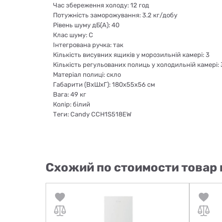
Час збереження холоду: 12 год
Потужність заморожування: 3.2 кг/добу
Рівень шуму дБ(А): 40
Клас шуму: С
Інтегрована ручка: так
Кількість висувних ящиків у морозильній камері: 3
Кількість регульованих полиць у холодильній камері: 
Матеріал полиці: скло
Габарити (ВхШхГ): 180х55х56 см
Вага: 49 кг
Колір: білий
Теги: Candy CCH1S518EW
Схожий по стоимости товар 