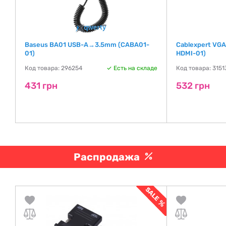
Baseus BA01 USB-A→3.5mm (CABA01-
Cablexpert VG
01)
HDMI-01)
де
Код товара: 296254
Есть на складе
Код товара: 3151
431 грн
532 грн
Распродажа