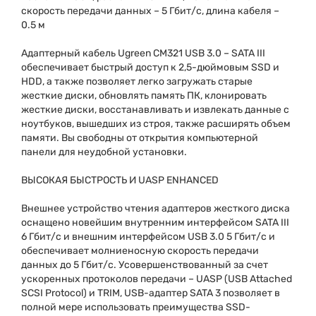
скорость передачи данных – 5 Гбит/с, длина кабеля –
0.5 м
Адаптерный кабель Ugreen CM321 USB 3.0 – SATA III
обеспечивает быстрый доступ к 2,5-дюймовым SSD и
HDD, а также позволяет легко загружать старые
жесткие диски, обновлять память ПК, клонировать
жесткие диски, восстанавливать и извлекать данные с
ноутбуков, вышедших из строя, также расширять объем
памяти.
Вы свободны от открытия компьютерной
панели для неудобной установки.
ВЫСОКАЯ БЫСТРОСТЬ И UASP ENHANCED
Внешнее устройство чтения адаптеров жесткого диска
оснащено новейшим внутренним интерфейсом SATA III
6 Гбит/с и внешним интерфейсом USB 3.0 5 Гбит/с и
обеспечивает молниеносную скорость передачи
данных до 5 Гбит/с.
Усовершенствованный за счет
ускоренных протоколов передачи – UASP (USB Attached
SCSI Protocol) и TRIM, USB-адаптер SATA 3 позволяет в
полной мере использовать преимущества SSD-