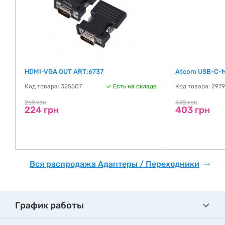
o
HDMI-VGA OUT ART:6737
Atcom USB-C-M
Код товара: 325507
Есть на складе
Код товара: 297
269 грн
448 грн
224 грн
403 грн
де
Вся распродажа Адаптеры / Переходники
График работы