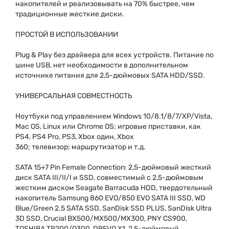
накопителей и реализовывать на 70% быстрее, чем
традиционные жесткие диски.
ПРОСТОЙ В ИСПОЛЬЗОВАНИИ
Plug & Play без драйвера для всех устройств.
Питание по
шине USB, нет необходимости в дополнительном
источнике питания для 2,5-дюймовых SATA HDD/SSD.
УНИВЕРСАЛЬНАЯ СОВМЕСТНОСТЬ
Ноутбуки под управлением Windows 10/8.1/8/7/XP/Vista,
Mac OS, Linux или Chrome OS;
игровые приставки, как
PS4, PS4 Pro, PS3, Xbox один, Xbox
360;
телевизор;
маршрутизатор и т.д.
SATA 15+7 Pin Female Connection: 2,5-дюймовый жесткий
диск SATA III/II/I и SSD, совместимый с 2,5-дюймовым
жестким диском Seagate Barracuda HDD, твердотельный
накопитель Samsung 860 EVO/850 EVO SATA III SSD, WD
Blue/Green 2.5 SATA SSD, SanDisk SSD PLUS, SanDisk Ultra
3D SSD, Crucial BX500/MX500/MX300, PNY CS900,
TOSHIBA TR200/Q300, DREVO X1, 2,5-дюймовый