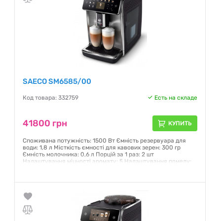
SAECO SM6585/00
Код товара: 332759
Есть на складе
41800 грн
КУПИТЬ
Споживана потужність: 1500 Вт Ємність резервуара для
води: 1,8 л Місткість ємності для кавових зерен: 300 гр
Ємність молочника: 0,6 л Порцій за 1 раз: 2 шт
Налаштування міцності аромату: 5 Налаштування помелу:
12 Сенсорний дисплей із піктограмами Клас
енергоспоживання: В Фільтр AquaClean: так
Гарантия:
12 месяцев