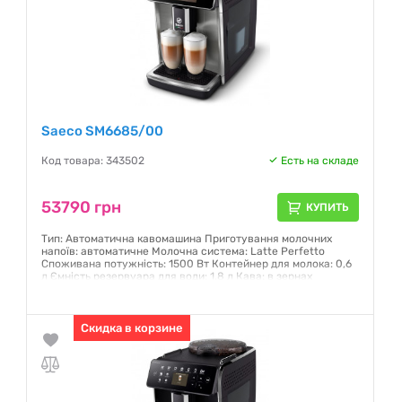
Saeco SM6685/00
Код товара: 343502
Есть на складе
53790 грн
КУПИТЬ
Тип: Автоматична кавомашина Приготування молочних
напоїв: автоматичне Молочна система: Latte Perfetto
Споживана потужність: 1500 Вт Контейнер для молока: 0,6
л Ємність резервуара для води: 1,8 л Кава: в зернах
Кількість порцій: 2 Профілі: 6 (CoffeeEqualizer Touch+0
Технологія: LatteDuo Інтерфейс: Інтуїтивний сенсорний
дисплей
Скидка в корзине
Гарантия:
12 месяцев