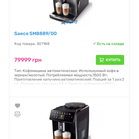
Saeco SM8889/00
Код товара: 307188
Есть на складе
79999 грн
КУПИТЬ
Тип: Кофемашина автоматическая; Используемый кофе:в
зернах/молотый; Потребляемая мощность:1500 Вт;
Приготовление капучино:автоматический; Порций за 1 раз:2
шт; Резервуар для воды:1.7 л; Емкость кофемолки:450 г;
Резервуар для молока:0,6 л; управление через Интернет;
Цветной сенсорный TFT-дисплей 7,8"
Гарантия:
12 месяцев