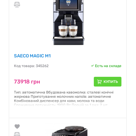
SAECO MAGIC M1
Код товара: 345262
Есть на складе
73918 грн
КУПИТЬ
Тип: автоматична Вбудована кавомолка: сталеві конічні
жернова Приготування молочних напоїв: автоматичне
Комбінований диспенсер для кави, молока та води
Споживана потужність: 1900 Вт Порцій за 1 раз: 2 шт.
Резервуар для води: 2.5 л Об'єм кавомолки: 600 г
Резервуар для молока: так Дисплей: 7 дюймів 1024 x 600
кольоровий Дистанційне керування через Saeco Pro.Up
Колір: чорний
Гарантия:
12 месяцев