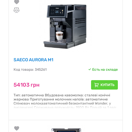
SAECO AURORA M1
Код товара: 345261
Есть на складе
54103 грн
КУПИТЬ
Тип: автоматична Вбудована кавомолка: сталеві конічні
жернова Приготування молочних напоїв: автоматичне
Спінювач молокаавтоматичний безконтактний Wonder, у
диспенсері Споживана потужність: 1900 Вт Порцій за 1 раз:
2 шт. Резервуар для води: 2.5 л Об'єм кавомолки: 600 г
Резервуар для молока: так Дисплей: так Управління:
сенсорне Колір: чорний
Гарантия:
12 месяцев