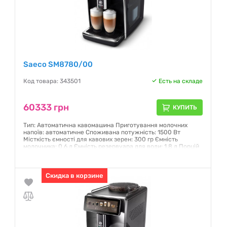
Saeco SM8780/00
Код товара: 343501
Есть на складе
60333 грн
КУПИТЬ
Тип: Автоматична кавомашина Приготування молочних
напоїв: автоматичне Споживана потужність: 1500 Вт
Місткість ємності для кавових зерен: 300 гр Ємність
молочника: 0,6 л Ємність резервуара для води: 1,8 л Порцій
за 1 раз: 2 шт Кава: в зернах/мелена Налаштування помелу:
12 Профілі користувачів: 4, плюс гостьовий Розмір (Ш х Г х
В): 262 x 448 x 383 мм Колір: чорний
Скидка в корзине
Гарантия:
12 месяцев