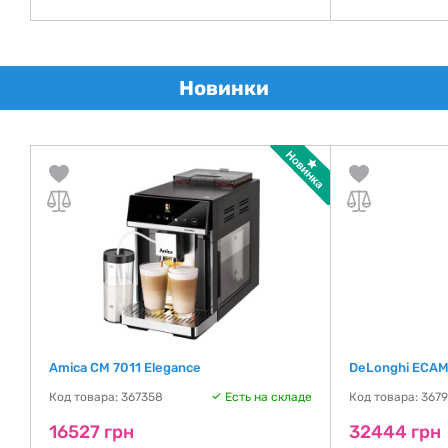
Новинки
Amica CM 7011 Elegance
DeLonghi ECAM
де
Код товара: 367358
Есть на складе
Код товара: 367
16527 грн
32444 грн