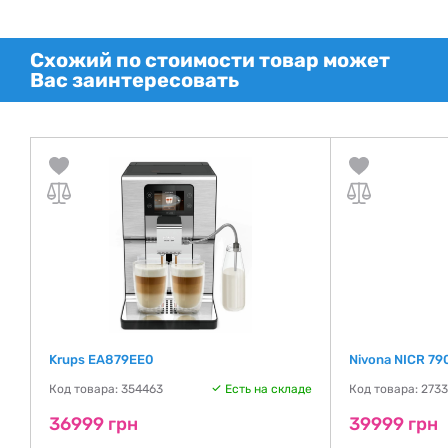
Схожий по стоимости товар может
Вас заинтересовать
Krups EA879EE0
Nivona NICR 79
де
Код товара: 354463
Есть на складе
Код товара: 273
36999 грн
39999 грн