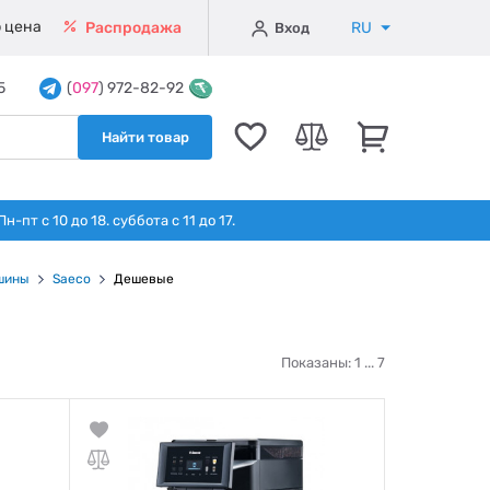
 цена
RU
Распродажа
Вход
5
(
097
) 972-82-92
Найти товар
т с 10 до 18. суббота с 11 до 17.
шины
Saeco
Дешевые
Показаны: 1 ...
7