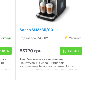
Saeco SM6685/00
а складе
Код товара: 343502
Уточнить
53790 грн
УПИТЬ
КУПИТЬ
олка:
Тип: Автоматична кавомашина
ання
Приготування молочних напоїв:
автоматичне Молочна система: Latte
 молока
Perfetto Споживана потужність: 1500 Вт
0 Вт
Контейнер для молока: 0,6 л Ємність
я води:
резервуара для води: 1,8 л Кава: в зернах
вуар для
Кількість порцій: 2 Профілі: 6
 x 600
(CoffeeEqualizer Touch+0 Технологія:
 через
LatteDuo Інтерфейс: Інтуїтивний сенсорний
дисплей
Гарантия:
12 месяцев