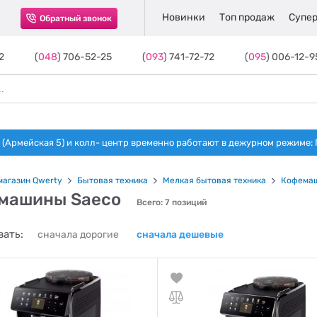
Новинки
Топ продаж
Супер
Обратный звонок
2
(
048
) 706-52-25
(
093
) 741-72-72
(
095
) 006-12-9
(Армейская 5) и колл- центр временно работают в дежурном режиме: Пн-п
магазин Qwerty
Бытовая техника
Мелкая бытовая техника
Кофема
машины Saeco
Всего: 7 позиций
ать:
сначала дорогие
сначала дешевые