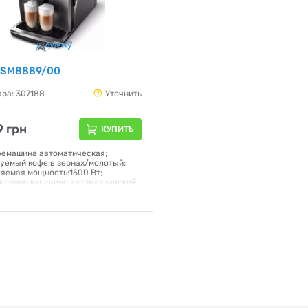
 SM8889/00
ара: 307188
Уточнить
 грн
КУПИТЬ
фемашина автоматическая;
уемый кофе:в зернах/молотый;
яемая мощность:1500 Вт;
вление капучино:автоматический;
а 1 раз:2 шт; Резервуар для
 л; Емкость кофемолки:450 г;
ар для молока:0,6 л; управление
нтернет; Цветной сенсорный TFT-
7,8"
я:
12 месяцев