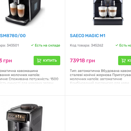
 SM8780/00
SAECO MAGIC M1
ара: 343501
Есть на складе
Код товара: 345262
Есть н
3 грн
73918 грн
КУПИТЬ
К
томатична кавомашина
Тип: автоматична Вбудована кавом
вання молочних напоїв:
сталеві конічні жернова Приготув
ичне Споживана потужність: 1500
молочних напоїв: автоматичне
ість ємності для кавових зерен:
Комбінований диспенсер для кави,
мність молочника: 0,6 л Ємність
та води Споживана потужність: 190
ра для води: 1,8 л Порцій за 1 раз:
Порцій за 1 раз: 2 шт. Резервуар дл
ва: в зернах/мелена Налаштування
2.5 л Об'єм кавомолки: 600 г Резер
12 Профілі користувачів: 4, плюс
молока: так Дисплей: 7 дюймів 1024
й Розмір (Ш х Г х В): 262 x 448 x
кольоровий Дистанційне керування
Колір: чорний
Saeco Pro.Up Колір: чорний
я:
12 месяцев
Гарантия:
12 месяцев