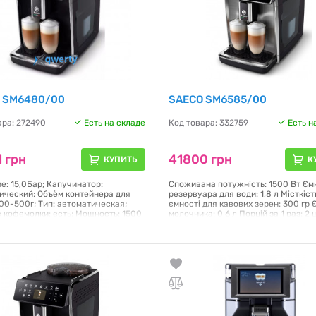
 SM6480/00
SAECO SM6585/00
ара: 272490
Есть на складе
Код товара: 332759
Есть н
 грн
41800 грн
КУПИТЬ
К
е: 15,0Бар; Капучинатор:
Споживана потужність: 1500 Вт Єм
ический; Объём контейнера для
резервуара для води: 1,8 л Місткіст
300-500г; Тип: автоматическая;
ємності для кавових зерен: 300 гр 
 кофемолки: есть; Мощность: 1500
молочника: 0,6 л Порцій за 1 раз: 2 
ём: 1800 мл; Регулятор крепости
Налаштування міцності аромату: 5
сть; Жидкокристаллический
Налаштування помелу: 12 Сенсорн
: есть
дисплей із піктограмами Клас
енергоспоживання: В Фільтр AquaC
так
я:
12 месяцев
Гарантия:
12 месяцев