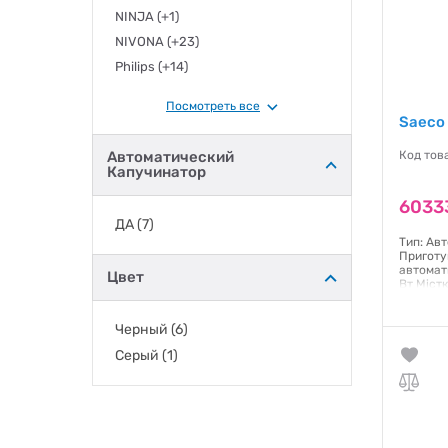
NINJA
(+1)
NIVONA
(+23)
Philips
(+14)
Saeco
(7)
Посмотреть все
Siemens
(+8)
Saeco
Smeg
(+2)
Автоматический
Код тов
Капучинатор
6033
ДА
(7)
Тип: Ав
Приготу
автомат
Цвет
Вт Містк
300 гр Є
резервуа
2 шт Ка
Черный
(6)
помелу: 
Серый
(1)
гостьови
383 мм 
Гаранти