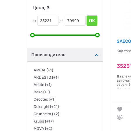
Цена, ₴
OK
от
до
SAECO
Код тов
Производитель
35231
AMICA
(+1)
Давлени
ARDESTO
(+1)
автомат
Ariete
(+1)
зёрен: 
Наличие
Beko
(+1)
Вт; Обь
кофе: е
Cecotec
(+1)
дисплей
Delonghi
(+21)
Гаранти
Grunhelm
(+2)
Krups
(+17)
MOVA
(+2)