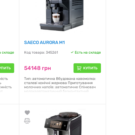
SAECO AURORA M1
а складе
Код товара: 345261
Есть на складе
54148 грн
УПИТЬ
КУПИТЬ
ність
Тип: автоматична Вбудована кавомолка:
ь
сталеві конічні жернова Приготування
Ємність
молочних напоїв: автоматичне Спінювач
шт
молокаавтоматичний безконтактний
Wonder, у диспенсері Споживана
ий
потужність: 1900 Вт Порцій за 1 раз: 2 шт.
Резервуар для води: 2.5 л Об'єм кавомолки:
lean:
600 г Резервуар для молока: так Дисплей:
так Управління: сенсорне Колір: чорний
Гарантия:
12 месяцев