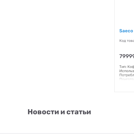
Saeco
Код тов
79999
Тип: Ко
Использ
Потребл
Пригото
Порций з
воды:1.7
Резерву
через И
дисплей 
Гаранти
Новости и статьи