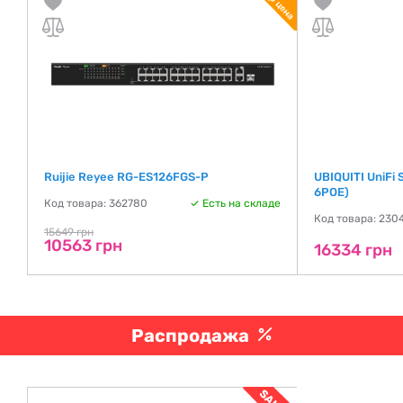
Ruijie Reyee RG-ES126FGS-P
UBIQUITI UniFi
6POE)
де
Код товара: 362780
Есть на складе
Код товара: 230
15649 грн
10563 грн
16334 грн
Распродажа