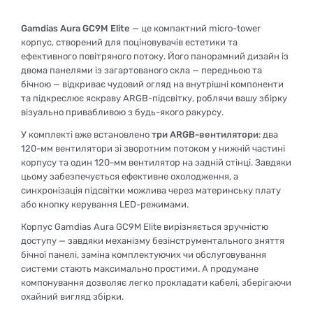
Gamdias Aura GC9M Elite
— це компактний micro-tower
корпус, створений для поціновувачів естетики та
ефективного повітряного потоку. Його панорамний дизайн із
двома панелями із загартованого скла — передньою та
бічною — відкриває чудовий огляд на внутрішні компоненти
та підкреслює яскраву ARGB-підсвітку, роблячи вашу збірку
візуально привабливою з будь-якого ракурсу.
У комплекті вже встановлено
три ARGB-вентилятори
: два
120-мм вентилятори зі зворотним потоком у нижній частині
корпусу та один 120-мм вентилятор на задній стінці. Завдяки
цьому забезпечується ефективне охолодження, а
синхронізація підсвітки можлива через материнську плату
або кнопку керування LED-режимами.
Корпус Gamdias Aura GC9M Elite вирізняється зручністю
доступу — завдяки механізму безінструментального зняття
бічної панелі, заміна комплектуючих чи обслуговування
системи стають максимально простими. А продумане
компонування дозволяє легко прокладати кабелі, зберігаючи
охайний вигляд збірки.