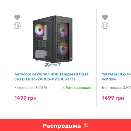
Aerocool Hexform FRGB Tempered Glass
1stPlayer X2-M
без БП Black (ACCS-PV38033.11)
window
де
Код товара: 301574
Есть на складе
Код товара: 339
1499 грн
1499 грн
Распродажа