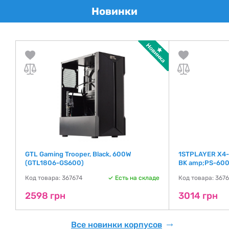
Новинки
)
GTL Gaming Trooper, Black, 600W
1STPLAYER X4-
(GTL1806-GS600)
BK amp;PS-600
де
Код товара: 367674
Есть на складе
Код товара: 367
2598 грн
3014 грн
Все новинки корпусов