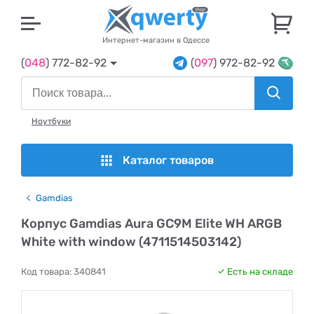
U
Интернет-магазин в Одессе
(
048
) 772-82-92
(
097
) 972-82-92
Ноутбуки
Каталог товаров
Gamdias
Корпус Gamdias Aura GC9M Elite WH ARGB
White with window (4711514503142)
Код товара:
340841
Есть на складе