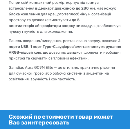
Попри свій компактний розмір, корпус підтримує
встановлення
відеокарт довжиною до 280 мм
, має
кожух
блока живлення
для кращого теплообміну й організації
простору та дозволяє змонтувати
до 5
вентиляторів
або
радіатори зверху чи ззаду
, що забезпечує
чудову гнучкість для охолодження.
Панель введення/виведення, розташована зверху, включає
2
порти USB, 1 порт Type-C, аудіороз’єми та кнопку керування
ARGB-підсвіткою
, що дозволяє швидко підключати необхідні
пристрої та керувати світловими ефектами.
Gamdias Aura GC9M Elite — це стильне, практичне рішення
для сучасної ігрової або робочої системи з акцентом на
освітлення, зручність і компактність.
Схожий по стоимости товар может
Вас заинтересовать