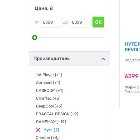
Цена, ₴
OK
от
до
HYTE R
REVOL
Производитель
Код тов
1st Player
(+1)
6399 
Aerocool
(+1)
Форм-фа
CASECOM
(+1)
Типороз
мультим
Chieftec
(+3)
Гаранти
DeepCool
(+3)
FRACTAL DESIGN
(+9)
GAMEMAX
(+19)
Hyte
(2)
Jonsbo
(+4)