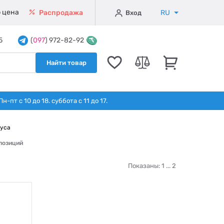
 цена
RU
Распродажа
Вход
5
(
097
) 972-82-92
Найти товар
т с 10 до 18. суббота с 11 до 17.
уса
 позиций
Показаны: 1 ...
2