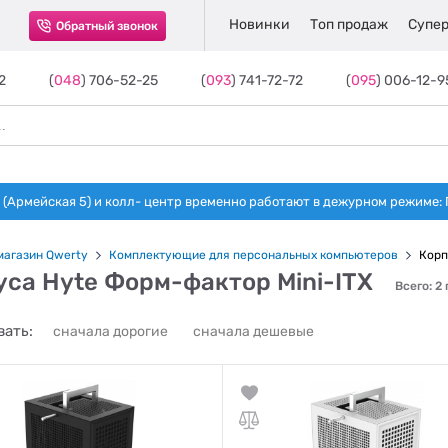
Новинки
Топ продаж
Супер
Обратный звонок
2
(
048
) 706-52-25
(
093
) 741-72-72
(
095
) 006-12-9
(Армейская 5) и колл- центр временно работают в дежурном режиме: Пн-п
магазин Qwerty
Комплектующие для персональных компьютеров
Корп
уса Hyte Форм-фактор Mini-ITX
Всего: 2
ать:
сначала дорогие
сначала дешевые