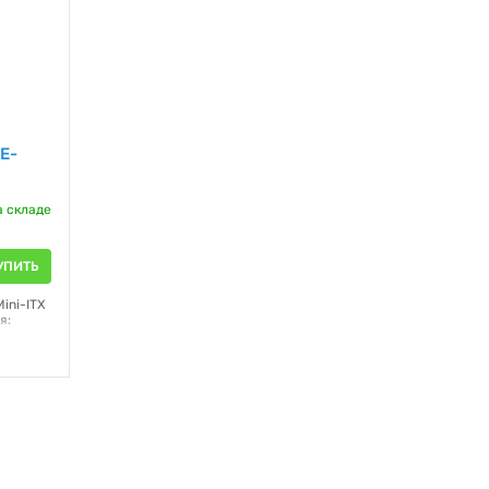
TE-
а складе
УПИТЬ
ini-ITX
я: