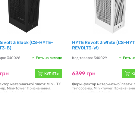
evolt 3 Black (CS-HYTE-
HYTE Revolt 3 White (CS-HY
T3-B)
REVOLT3-W)
ара: 340028
Есть на складе
Код товара: 340029
Есть н
грн
6399 грн
КУПИТЬ
К
ктор материнської плати: Mini-ITX
Форм-фактор материнської плати: M
мір: Mini-Tower Призначення:
Типорозмір: Mini-Tower Призначенн
едійний / робоча станція
мультимедійний / робоча станція
я:
24 месяца
Гарантия:
24 месяца