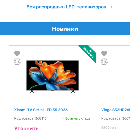
Вся распродажа LED-телевизоров
Новинки
Xiaomi TV S Mini LED 55 2026
Vinga S32HD2
Код товара: 368113
Есть на складе
Код товара: 366
де
Уточнить
6599 грн