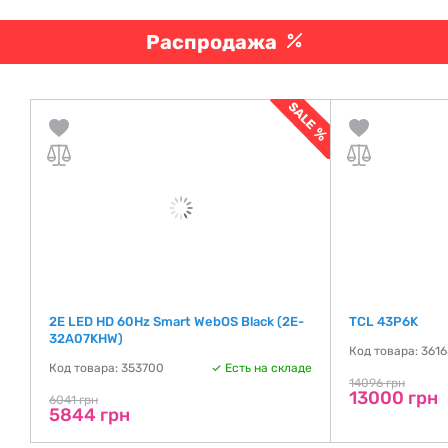
Распродажа
2E LED HD 60Hz Smart WebOS Black (2E-
TCL 43P6K
32A07KHW)
де
Код товара: 361
Код товара: 353700
Есть на складе
14096 грн
13000 грн
6041 грн
5844 грн