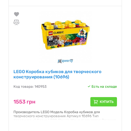
деталей 790 Материал пластик Страна производства
Польша Гарантия, мес 1
Гарантия:
1 месяц
LEGO Коробка кубиков для творческого
конструирования (10696)
Код товара: 140953
Есть на складе
1553 грн
КУПИТЬ
Производитель LEGO Модель Коробка кубиков для
творческого конструирования Артикул 10696 Тип
пластиковый Серия LEGO Classic Жанр творчество Возраст
от 4 лет Пол для девочек, для мальчиков Количество
деталей 484 Материал пластик Страна производства