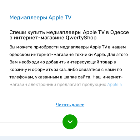
Медиаплееры Apple TV
Спеши купить медиаплееры Apple TV в Одессе
в интернет-магазине QwertyShop
Вы можете приобрести медиаплееры Apple TV в нашем
одесском интернет-магазине техники Apple. Для этого
Вам необходимо добавить интересующий товар в
корзину и оформить заказ, либо связаться с нами по
телефонам, указанным в шапке сайта. Наш инернет-
магазин электроники предлагает продукцию
Apple в
Одессе
в полном ассортименте по
самым низким ценам
с доставкой по Украине!
Читать далее
Рекомендуем посетить раздел
сетевое оборудования
Apple
, где представлен самый актуальный модельный
ряд медиаплееров Apple TV на сегодняшний день, по
самым доступным ценам. Представленный у нас