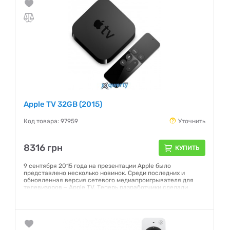
Apple TV 32GB (2015)
Код товара: 97959
Уточнить
8316 грн
КУПИТЬ
9 сентября 2015 года на презентации Apple было
представлено несколько новинок. Среди последних и
обновленная версия сетевого медиапроигрывателя для
телевизоров ‒ Apple TV. Теперь разработчики сделали
акцент на приложениях и оснастили приставку поддержкой
последних из App Store. Также модель выделяется новой
операционной системой tvOS, пользовательским
интерфейсом и производительным...