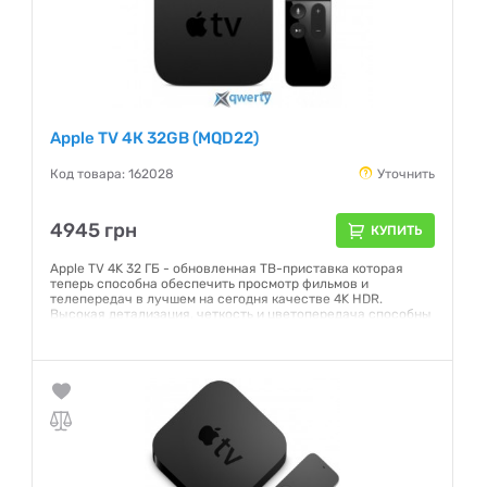
Apple TV 4К 32GB (MQD22)
Код товара: 162028
Уточнить
4945 грн
КУПИТЬ
Apple TV 4K 32 ГБ - обновленная ТВ-приставка которая
теперь способна обеспечить просмотр фильмов и
телепередач в лучшем на сегодня качестве 4K HDR.
Высокая детализация, четкость и цветопередача способны
окунуть вас в происходящее на экране телевизора,
поверить в то, что вы являетесь соучастником событий.
Гарантия:
6 месяцев