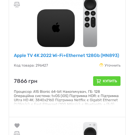
Гарантия:
12 месяцев
Apple TV 4K 2022 Wi-Fi+Ethernet 128Gb (MN893)
Код товара: 296427
Уточнить
7866 грн
КУПИТЬ
Процесор: A15 Bionic 64-bit Накопичувач, ГБ: 128
Операційна система: tvOS (iOS) Підтримка HDR: є Підтримка
Ultra HD 4K: 3840x2160 Підтримка Netflix: є Gigabit Ethernet
(1 Гбіт/с): є Fast Ethernet (100 Мбіт/с): є Bluetooth: + (5.0)
Wi-Fi 802.11ax: Wi-Fi 802.11ax AirPlay: є HDMI 2.1: + (2.1)
Розміри, мм: 31x98x98 Вага, кг: 208
Гарантия:
3 месяца