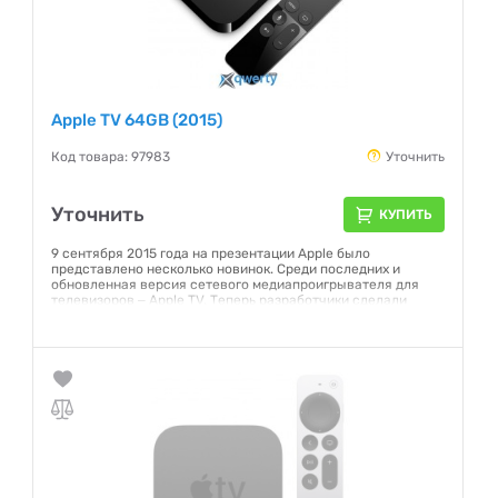
Apple TV 64GB (2015)
Код товара: 97983
Уточнить
Уточнить
КУПИТЬ
9 сентября 2015 года на презентации Apple было
представлено несколько новинок. Среди последних и
обновленная версия сетевого медиапроигрывателя для
телевизоров ‒ Apple TV. Теперь разработчики сделали
акцент на приложениях и оснастили приставку поддержкой
последних из App Store. Также модель выделяется новой
операционной системой tvOS, пользовательским
интерфейсом и производительным...
Гарантия:
12 месяцев