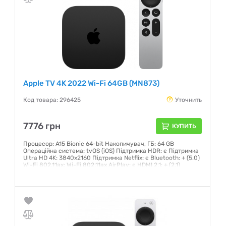
Apple TV 4K 2022 Wi-Fi 64GB (MN873)
Код товара: 296425
Уточнить
7776 грн
КУПИТЬ
Процесор: A15 Bionic 64-bit Накопичувач, ГБ: 64 GB
Операційна система: tvOS (iOS) Підтримка HDR: є Підтримка
Ultra HD 4K: 3840x2160 Підтримка Netflix: є Bluetooth: + (5.0)
Wi-Fi 802.11ax: Wi-Fi 802.11ax AirPlay: є HDMI 2.1: + (2.1)
Провідні інтерфейсиозміри, мм: 31x98x98 Вага, кг: 208
Комплектація: Apple TV 4K, Apple TV Remote, кабель
живлення, документація
Гарантия:
3 месяца